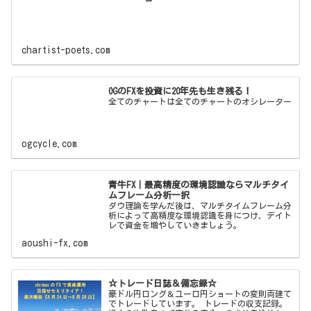
chartist-poets.com
OGのFXを投資に20年先も生き残る！
全てのチャートは全てのチャートのオシレーター
ogcycle.com
青牛FX｜最高精度の環境認識ならマルチタイ
ムフレーム分析一択
ダウ理論を学んだ後は、マルチタイムフレーム分
析によって高精度な環境認識を身につけ、デイト
レで資金を増やしていきましょう。
aoushi-fx.com
☆トレード日誌＆備忘録☆
豪ドル円ロング＆ユーロ円ショートの変則両建て
でトレードしています。 トレードの収支記録。
過去の失敗をすぐ忘れる自分への戒めを込めた備