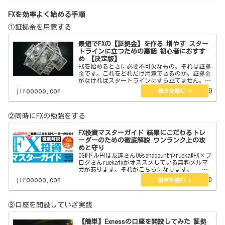
FXを効率よく始める手順
①証拠金を用意する
最短でFXの【証拠金】を作る 増やす スター
トラインに立つための裏話 初心者におすす
め 【決定版】
FXを始めるときに必要不可欠なもの。それは証拠
金です。これをどれだけ用意できるのか。証拠金
がなければスタートラインにすら立てません。今
回はその証拠金の作り方を教えます。また初心者
jirooooo.com
2022.06.19
向きやそうでないものそれらについても言及して
いきます。 j…
②同時にFXの勉強をする
FX投資マスターガイド 結果にこだわるトレ
ーダーのための徹底解説 ワンランク上の攻
めと守り
OG@ドル円は友達さんOGsanacountやrueka@FX×ブ
ログさんruekafxがオススメしている無料メルマ
ガがあります。それがこちらになります。
【無料】現役プロトレーダーが総合監修したFX投
jirooooo.com
2022.09.20
資E-BOOK図解オールカラー12…
③口座を開設していざ実践
【簡単】Exnessの口座を開設してみた 証拠