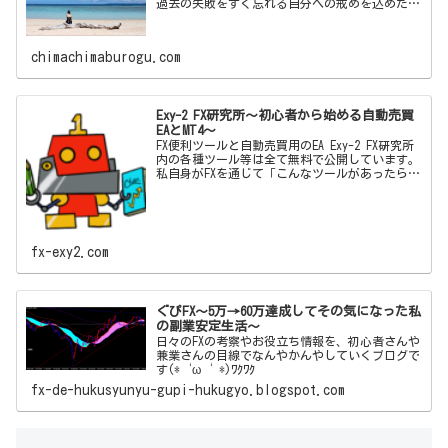
忘録ブログです！
chimachimaburogu.com
Exy-2 FX研究所～初心者から始める自動売買
EAとMT4～
FX便利ツールと自動売買用のEA Exy-2 FX研究所
内の各種ツール等は全て無料で公開しています。
私自身がFXを通じて「こんなツールがあったらい
いな」「この機能とこの機能をかけ合わせて自動
売買した
fx-exy2.com
ぐぴFX～5万→60万達成してその気になった私
の副業安定生活～
日々のFXの考察やお役立ち情報を、初心者さんや
兼業さんの目線でなんやかんやしていくブログで
す(*‘ω‘ *)ﾜｸﾜｸ
fx-de-hukusyunyu-gupi-hukugyo.blogspot.com