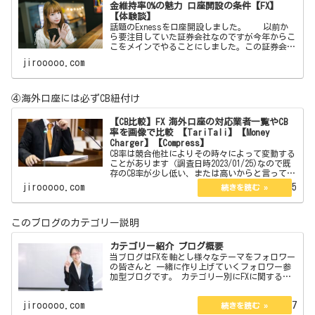
金維持率0%の魅力 口座開設の条件【FX】
【体験談】
話題のExnessを口座開設しました。 以前か
ら要注目していた証券会社なのですが今年からこ
こをメインでやることにしました。この証券会社
はボーナスはありません。しかしそれを補う魅力
jirooooo.com
が沢山あります。それらを紹介したいと思いま
す。 【簡単
④海外口座には必ずCB紐付け
【CB比較】FX 海外口座の対応業者一覧やCB
率を画像で比較 【TariTali】【Money
Charger】【Compress】
CB率は競合他社によりその時々によって変動する
ことがあります（調査日時2023/01/25)なので既
存のCB率が少し低い、または高いからと言ってず
っとそのままという訳でもありません。今現在は
jirooooo.com
2023.01.25
口座開設している海外口座は3つありその3つのCB
率…
このブログのカテゴリー説明
カテゴリー紹介 ブログ概要
当ブログはFXを軸とし様々なテーマをフォロワー
の皆さんと 一緒に作り上げていくフォロワー参
加型ブログです。 カテゴリー別にFXに関するも
ので 企画、体験談、私見、紹介、大喜利と 1分
で読めるコラム＆エッセイがあります。 管理
jirooooo.com
2022.08.07
人の説明とブ…