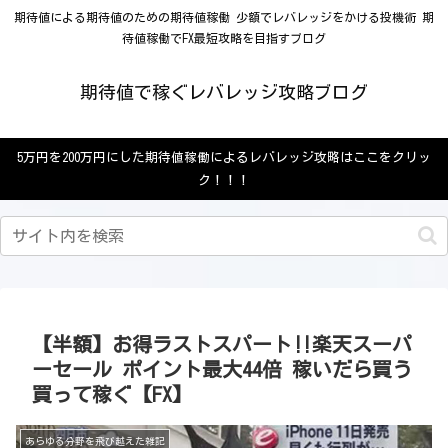
期待値による期待値のための期待値稼働 少額でレバレッジをかける投機術 期
待値稼働でFX最短攻略を目指すブログ
期待値で稼ぐレバレッジ攻略ブログ
5万円を200万円にした期待値稼働によるレバレッジ攻略はここをクリッ
ク！！！
【半額】お得ラストスパート‼楽天スーパ
ーセール ポイント最大44倍 稼いだら買う
買って稼ぐ【FX】
あらゆる分野を飛び越えた雑記