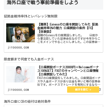
海外口座で戦う事前準備をしよう
証拠金維持率0%とレバレッジ無制限
【簡単】Exnessの口座を開設してみた 証拠
金維持率0%の魅力 口座開設の条件【FX】
【体験談】
話題のExnessを口座開設しました。 以前か
ら要注目していた証券会社なのですが今年からこ
こをメインでやることにしました。この証券会社
はボーナスはありません。しかしそれを補う魅力
jirooooo.com
が沢山あります。それらを紹介したいと思いま
す。 【簡単
限度額まで何度でも入金ボーナス
【口座開設ボーナス20000円＋Welcomeボーナ
ス100%GET】FXGTのキャンペーンと口座情報
【口座開設してみた】
FXGTの口座開設をしてみました。口座開設ボーナ
スや入金ボーナスがあり出金も早いと噂の証券会
社です。ボーナスでトレードを有利にするなら。
ここからFXGTのサイトに飛べます 【口座
jirooooo.com
2023.02.13
開設ボーナス20000円＋Welcomeボーナス10…
海外口座にCBの紐付は絶対条件