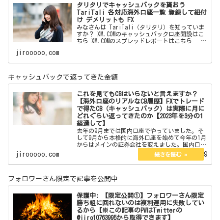
タリタリでキャッシュバックを貰おう
TariTali 各対応海外口座一覧 登録して紐付
け デメリットも FX
みなさんは TariTali（タリタリ）を知っていま
すか？ XM.COMのキャッシュバック口座開設はこ
ちら XM.COMのスプレッドレポートはこちら
海外口座でトレードをしている方なら 一度は聞
jirooooo.com
いたことがあると思います。 フォロワー
キャッシュバックで返ってきた金額
これを見てもCBはいらないと言えますか？
【海外口座のリアルなCB履歴】FXでトレード
で得たCB（キャッシュバック）は実際に月に
どれぐらい返ってきたのか【2023年を3分の1
経過して】
去年の9月までは国内口座でやっていました。そ
して9月から本格的に海外口座を始めて今年の1月
からはメインの証券会社を変えました。国内口座
の時は海外口座のようなCBの仕組みはなくyjfxの
jirooooo.com
2023.04.29
ようにPayPayが後から返ってくるものは利用して
いまし…
フォロワーさん限定で記事を公開中
保護中: 【限定公開①】フォロワーさん限定
勝ち組に回れないのは複利運用に失敗してい
るから【※この記事のPWはTwitterの
@jiro10763995から取得できます】