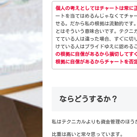
個人の考えとしてはチャートは常に
ートを当てはめるんじゃなくてチャ
せる。だから私の根拠は流動的です
とはそういう意味合いです。テクニ
てている人は違った場合、すぐに切
けている人はプライドゆえに認める
の根拠に自信があるから損切してす
根拠に
自信
があるからチャートを否
ならどうするか？
私はテクニカルよりも資金管理のほう
比重は高いと常々思っています。