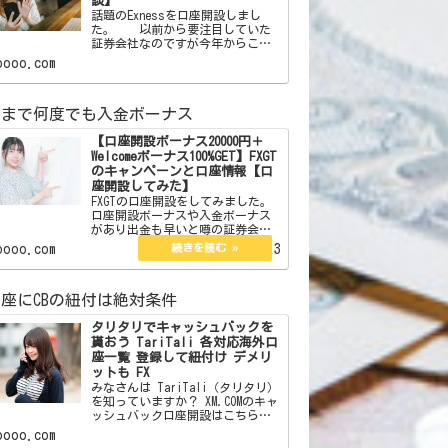
談】
話題のExnessを口座開設しまし
た。 以前から要注目していた
証券会社なのですが今年からここ
をメインでやることにしました。
oooo.com
この証券会社はボーナスはありま
せん。しかしそれを補う魅力が沢
山あります。それらを紹介したい
額まで何度でも入金ボーナス
と思います。 【簡単
【口座開設ボーナス20000円＋
Welcomeボーナス100%GET】FXGT
のキャンペーンと口座情報【口
座開設してみた】
FXGTの口座開設をしてみました。
口座開設ボーナスや入金ボーナス
があり出金も早いと噂の証券会社
です。ボーナスでトレードを有利
oooo.com
2023.02.13
にするなら。 ここからFXGTの
サイトに飛べます 【口座開設
ボーナス20000円＋Welcomeボーナ
座にCBの紐付は絶対条件
ス10…
タリタリでキャッシュバックを
貰おう TariTali 各対応海外口
座一覧 登録して紐付け デメリ
ットも FX
みなさんは TariTali（タリタリ）
を知っていますか？ XM.COMのキャ
ッシュバック口座開設はこちら
XM.COMのスプレッドレポートはこ
oooo.com
ちら 海外口座でトレードをし