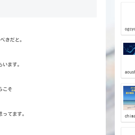
】
ogcy
るべきだと。
もいます。
aous
らこそ
思ってます。
chim