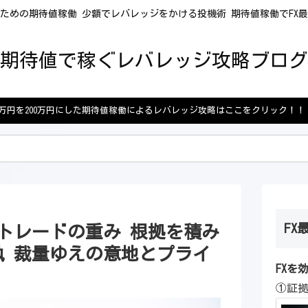
ための期待値稼働 少額でレバレッジをかける投機術 期待値稼働でFX
期待値で稼ぐレバレッジ攻略ブログ
5万円を200万円にした期待値稼働によるレバレッジ攻略はここをクリック！！
FX
トレードの重み 根拠を積み
執 裁量ゆえの意地とプライ
FXを
①証