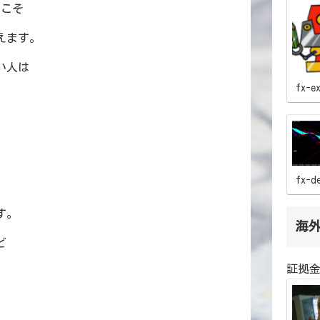
らこそ
えます。
い人は
fx-e
fx-d
す。
海
ど
証拠金