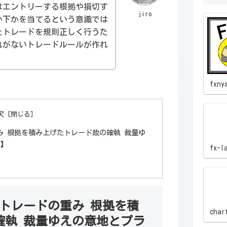
はエントリーする根拠や損切す
jiro
か下かを当てるという意識では
たトレードを規則正しく行うた
れがないトレードルールが作れ
fxny
次
み 根拠を積み上げたトレード故の確執 裁量ゆ
論】
fx-l
トレードの重み 根拠を積
char
確執 裁量ゆえの意地とプラ