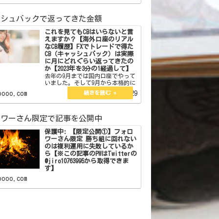
ている方なら 一度は聞いたことが
あると思います。 フォロワー
ッシュバックで返ってきた金額
これを見てもCBはいらないと言
えますか？【海外口座のリアル
なCB履歴】FXでトレードで得た
CB（キャッシュバック）は実際
に月にどれぐらい返ってきたの
か【2023年を3分の1経過して】
去年の9月までは国内口座でやって
いました。そして9月から本格的に
海外口座を始めて今年の1月からは
oooo.com
2023.04.29
メインの証券会社を変えました。
国内口座の時は海外口座のような
CBの仕組みはなくyjfxのように
PayPayが後から返ってくるものは
ロワーさん限定で記事を公開中
利用していまし…
保護中: 【限定公開①】フォロ
ワーさん限定 勝ち組に回れない
のは複利運用に失敗しているか
ら【※この記事のPWはTwitterの
@jiro10763995から取得できま
す】
oooo.com