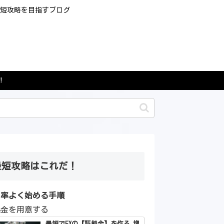
最短攻略を目指すブログ
！
最短攻略はこれだ！
効率よく始める手順
拠金を用意する
最短でFXの【証拠金】を作る 増