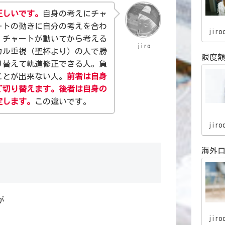
正しいです。
自身の考えにチャ
ートの動きに自分の考えを合わ
jiro
。チャートが動いてから考える
jiro
カル重視（聖杯より）の人で勝
限度
り替えて軌道修正できる人。負
ことが出来ない人。
前者は自身
ぐ切り替えます。後者は自身の
定します。
この違いです。
jiro
海外口
が
jiro