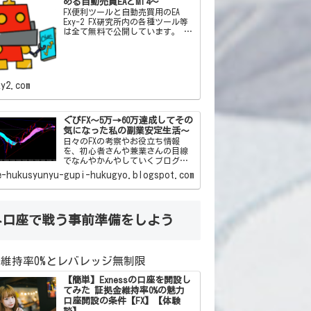
める自動売買EAとMT4～
FX便利ツールと自動売買用のEA
Exy-2 FX研究所内の各種ツール等
は全て無料で公開しています。 私
自身がFXを通じて「こんなツール
があったらいいな」「この機能と
この機能をかけ合わせて自動売買
した
xy2.com
ぐぴFX～5万→60万達成してその
気になった私の副業安定生活～
日々のFXの考察やお役立ち情報
を、初心者さんや兼業さんの目線
でなんやかんやしていくブログで
す(*‘ω‘ *)ﾜｸﾜｸ
e-hukusyunyu-gupi-hukugyo.blogspot.com
外口座で戦う事前準備をしよう
維持率0%とレバレッジ無制限
【簡単】Exnessの口座を開設し
てみた 証拠金維持率0%の魅力
口座開設の条件【FX】【体験