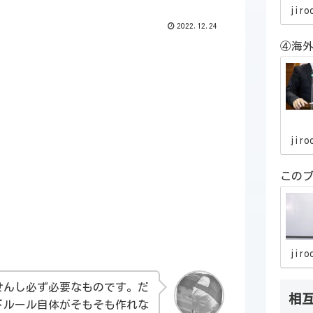
jiro
2022.12.24
④海外
jiro
この
jiro
せんし必ず必要なものです。だ
相
ドルール自体がそもそも作れな