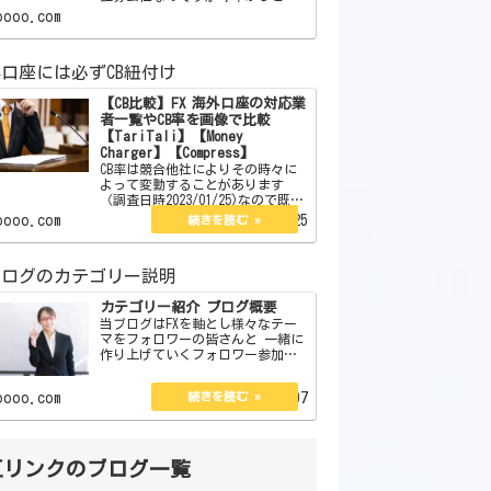
をメインでやることにしました。
oooo.com
この証券会社はボーナスはありま
せん。しかしそれを補う魅力が沢
山あります。それらを紹介したい
口座には必ずCB紐付け
と思います。 【簡単
【CB比較】FX 海外口座の対応業
者一覧やCB率を画像で比較
【TariTali】【Money
Charger】【Compress】
CB率は競合他社によりその時々に
よって変動することがあります
（調査日時2023/01/25)なので既存
のCB率が少し低い、または高いか
oooo.com
2023.01.25
らと言ってずっとそのままという
訳でもありません。今現在は口座
開設している海外口座は3つありそ
ブログのカテゴリー説明
の3つのCB率…
カテゴリー紹介 ブログ概要
当ブログはFXを軸とし様々なテー
マをフォロワーの皆さんと 一緒に
作り上げていくフォロワー参加型
ブログです。 カテゴリー別にFXに
関するもので 企画、体験談、私
oooo.com
2022.08.07
見、紹介、大喜利と 1分で読める
コラム＆エッセイがあります。
管理人の説明とブ…
互リンクのブログ一覧