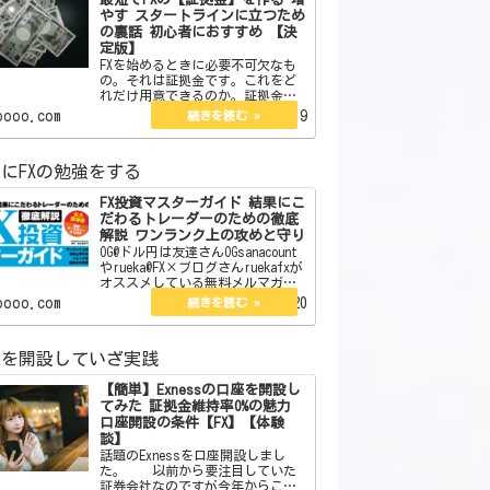
やす スタートラインに立つため
の裏話 初心者におすすめ 【決
定版】
FXを始めるときに必要不可欠なも
の。それは証拠金です。これをど
れだけ用意できるのか。証拠金が
なければスタートラインにすら立
oooo.com
2022.06.19
てません。今回はその証拠金の作
り方を教えます。また初心者向き
やそうでないものそれらについて
にFXの勉強をする
も言及していきます。 j…
FX投資マスターガイド 結果にこ
だわるトレーダーのための徹底
解説 ワンランク上の攻めと守り
OG@ドル円は友達さんOGsanacount
やrueka@FX×ブログさんruekafxが
オススメしている無料メルマガが
あります。それがこちらになりま
oooo.com
2022.09.20
す。 【無料】現役プロトレー
ダーが総合監修したFX投資E-BOOK
図解オールカラー12…
座を開設していざ実践
【簡単】Exnessの口座を開設し
てみた 証拠金維持率0%の魅力
口座開設の条件【FX】【体験
談】
話題のExnessを口座開設しまし
た。 以前から要注目していた
証券会社なのですが今年からここ