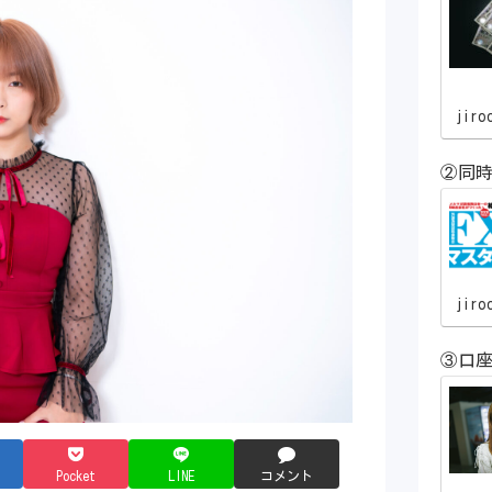
jiro
②同時
jiro
③口
Pocket
LINE
コメント