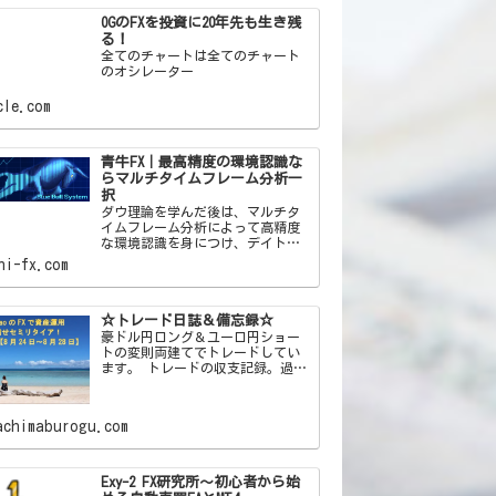
OGのFXを投資に20年先も生き残
る！
全てのチャートは全てのチャート
のオシレーター
cle.com
青牛FX｜最高精度の環境認識な
らマルチタイムフレーム分析一
択
ダウ理論を学んだ後は、マルチタ
イムフレーム分析によって高精度
な環境認識を身につけ、デイトレ
で資金を増やしていきましょう。
hi-fx.com
☆トレード日誌＆備忘録☆
豪ドル円ロング＆ユーロ円ショー
トの変則両建てでトレードしてい
ます。 トレードの収支記録。過去
の失敗をすぐ忘れる自分への戒め
を込めた備忘録ブログです！
achimaburogu.com
Exy-2 FX研究所～初心者から始