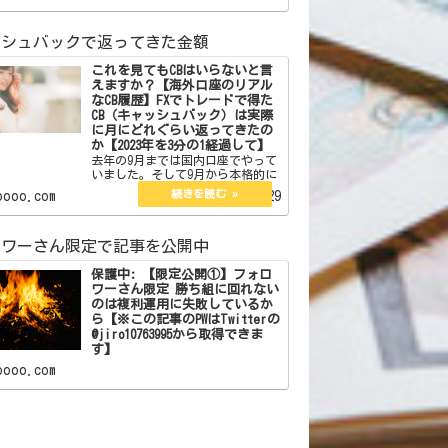
ている方なら 一度は聞いたことが
あると思います。 フォロワー
ッシュバックで返ってきた金額
これを見てもCBはいらないと言
えますか？【海外口座のリアル
なCB履歴】FXでトレードで得た
CB（キャッシュバック）は実際
に月にどれぐらい返ってきたの
か【2023年を3分の1経過して】
去年の9月までは国内口座でやって
いました。そして9月から本格的に
海外口座を始めて今年の1月からは
oooo.com
2023.04.29
メインの証券会社を変えました。
国内口座の時は海外口座のような
CBの仕組みはなくyjfxのように
PayPayが後から返ってくるものは
ロワーさん限定で記事を公開中
利用していまし…
保護中: 【限定公開①】フォロ
ワーさん限定 勝ち組に回れない
のは複利運用に失敗しているか
ら【※この記事のPWはTwitterの
@jiro10763995から取得できま
す】
oooo.com