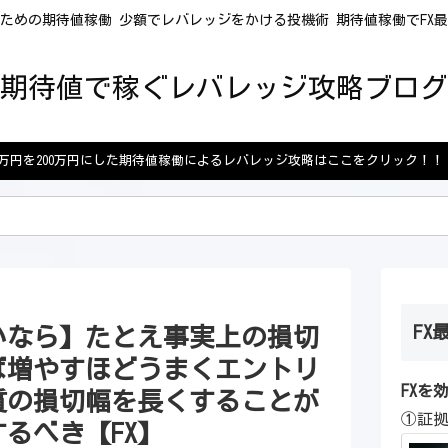
ための期待値稼働 少額でレバレッジをかける投機術 期待値稼働でFX
期待値で稼ぐレバレッジ攻略ブログ
5万円を200万円にした期待値稼働によるレバレッジ攻略はここをクリック！！
FX
いなら】たとえ事実上の損切
ば増やすほどうまくエントリ
FXを
質の損切幅を長くすることが
①証
るべき【FX】