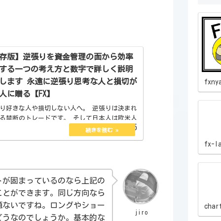
存版】逆張りを資金管理の面から効率
する一つの考え方と数字で詳しく説明
します 永遠に逆張り思考な人と損切が
fxny
人に贈る【FX】
り好きな人や損切しない人へ。 逆張りは決まれ
る禁断のトレードです。 そして日本人は欧米人
2023.06.15
逆張り思考。 枠や型にはめたがる日本人特有の
ります。 なぜなら順張りはどこまで伸びるか
fx-l
。 逆張りはチ...
トが固まっているのなら上記の
ことができます。同じ方向なら
題ないですね。ロングやショー
char
jiro
どうなのでしょうか。基本的な