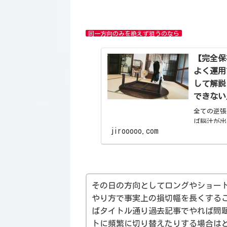
同一方向のみを絶えず狙うのなら
【完全保
よく運用
して解説
できない
全ての逆張
ば脳汁が出
jirooooo.com
と比べても
思考にな
わからない
その日の方向としてロングやショー
やり方で事実上の損切幅を長くする
ばタイトル通り過去記事でやれば問
トに頻繁に切り替えたりする場合は