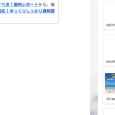
Lすべき！無料レポート
から。借
対応！ゆっくりしっかり長時間
ogcy
aous
chim