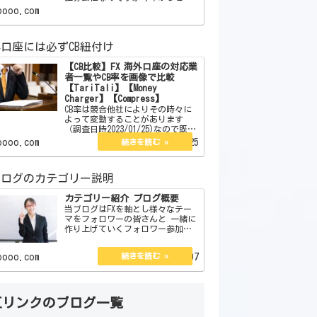
をメインでやることにしました。
oooo.com
この証券会社はボーナスはありま
せん。しかしそれを補う魅力が沢
山あります。それらを紹介したい
口座には必ずCB紐付け
と思います。 【簡単
【CB比較】FX 海外口座の対応業
者一覧やCB率を画像で比較
【TariTali】【Money
Charger】【Compress】
CB率は競合他社によりその時々に
よって変動することがあります
（調査日時2023/01/25)なので既存
のCB率が少し低い、または高いか
oooo.com
2023.01.25
らと言ってずっとそのままという
訳でもありません。今現在は口座
開設している海外口座は3つありそ
ブログのカテゴリー説明
の3つのCB率…
カテゴリー紹介 ブログ概要
当ブログはFXを軸とし様々なテー
マをフォロワーの皆さんと 一緒に
作り上げていくフォロワー参加型
ブログです。 カテゴリー別にFXに
関するもので 企画、体験談、私
oooo.com
2022.08.07
見、紹介、大喜利と 1分で読める
コラム＆エッセイがあります。
管理人の説明とブ…
互リンクのブログ一覧