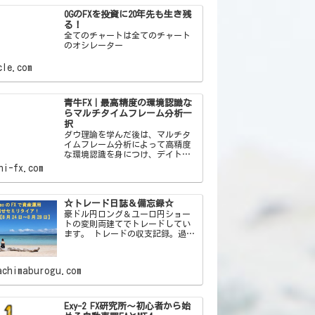
OGのFXを投資に20年先も生き残
る！
全てのチャートは全てのチャート
のオシレーター
cle.com
青牛FX｜最高精度の環境認識な
らマルチタイムフレーム分析一
択
ダウ理論を学んだ後は、マルチタ
イムフレーム分析によって高精度
な環境認識を身につけ、デイトレ
で資金を増やしていきましょう。
hi-fx.com
☆トレード日誌＆備忘録☆
豪ドル円ロング＆ユーロ円ショー
トの変則両建てでトレードしてい
ます。 トレードの収支記録。過去
の失敗をすぐ忘れる自分への戒め
を込めた備忘録ブログです！
achimaburogu.com
Exy-2 FX研究所～初心者から始