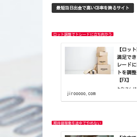
最短当日出金で高いCB率を誇るサイト
ロット調整でトレードに立ち向かう
【ロット
満足でき
レードに
トを調整
【FX】
みなさんは
jirooooo.com
言うならと
て極限まで
す。 こ
ちなみに海
期待値稼働を途中でやめない