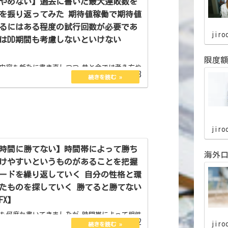
やめない】過去に書いた最大連敗数を
を振り返ってみた 期待値稼働で期待値
るにはある程度の試行回数が必要であ
jiro
はDD期間も考慮しないといけない
限度
内容も新たに書き直しつつ 昔と今では考え方や
2023.06.23
事から 今現在の見解を述べていきます。 期
成立させるためには ちょっとやそっとの試行回
しません。 あくまでも確率なのでどちらかに偏
。 なので数...
jiro
時間に勝てない】時間帯によって勝ち
海外口
けやすいというものがあることを把握
ードを繰り返していく 自分の性格と環
たものを探していく 勝てると勝てない
FX】
も何度か書いてきましたが 時間帯によって相性
2023.06.22
jiro
。 テクニカルでチャートを追ってるだけでは