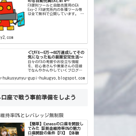
める自動売買EAとMT4～
FX便利ツールと自動売買用のEA
Exy-2 FX研究所内の各種ツール等
は全て無料で公開しています。 私
自身がFXを通じて「こんなツール
があったらいいな」「この機能と
この機能をかけ合わせて自動売買
した
xy2.com
ぐぴFX～5万→60万達成してその
気になった私の副業安定生活～
日々のFXの考察やお役立ち情報
を、初心者さんや兼業さんの目線
でなんやかんやしていくブログで
す(*‘ω‘ *)ﾜｸﾜｸ
e-hukusyunyu-gupi-hukugyo.blogspot.com
外口座で戦う事前準備をしよう
維持率0%とレバレッジ無制限
【簡単】Exnessの口座を開設し
てみた 証拠金維持率0%の魅力
口座開設の条件【FX】【体験