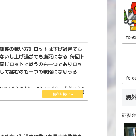
fx-e
調整の戦い方】ロットは下げ過ぎても
ないし上げ過ぎても瀕死になる 毎回ト
同じロットで戦うのも一つでありロッ
して挑むのも一つの戦略になりうる
fx-d
ロットをどのように捉えてますか。 海外口座で
2023.06.24
にかく0.01という人や レバレッジの恩恵を受け
海
張る人。 さまざまな思惑がトレードにはありま
こに関しては多種多様であり人それぞれです。
外口...
証拠金