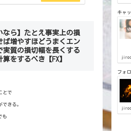
いものかもしれません。 大まかに分けると東
ンドン時間 そしてニューヨーク時間に分かれま
キャ
それぞれを得意...
いなら】たとえ事実上の損
せば増やすほどうまくエン
で実質の損切幅を長くする
jiro
算をするべき【FX】
フォ
ことで
ができる。
jiro
でも
。