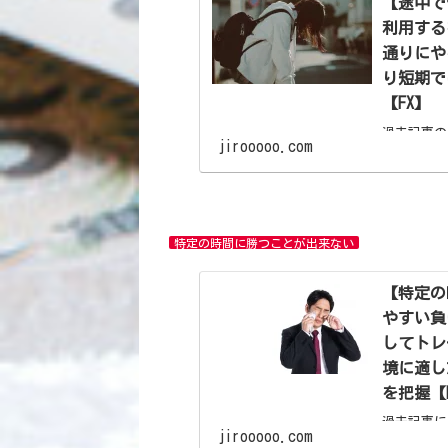
【途中で
利用する
通りにや
り短期で
【FX】
過去記事の
jirooooo.com
見方も違う
待値稼働を
数では成立
るからです
特定の時間に勝つことが出来ない
【特定の
やすい負
してトレ
境に適し
を把握【
過去記事に
jirooooo.com
があります