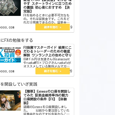
やす スタートラインに立つため
の裏話 初心者におすすめ 【決
定版】
FXを始めるときに必要不可欠なも
の。それは証拠金です。これをど
れだけ用意できるのか。証拠金が
なければスタートラインにすら立
oooo.com
2022.06.19
てません。今回はその証拠金の作
り方を教えます。また初心者向き
やそうでないものそれらについて
にFXの勉強をする
も言及していきます。 j…
FX投資マスターガイド 結果にこ
だわるトレーダーのための徹底
解説 ワンランク上の攻めと守り
OG@ドル円は友達さんOGsanacount
やrueka@FX×ブログさんruekafxが
オススメしている無料メルマガが
あります。それがこちらになりま
oooo.com
2022.09.20
す。 【無料】現役プロトレー
ダーが総合監修したFX投資E-BOOK
図解オールカラー12…
座を開設していざ実践
【簡単】Exnessの口座を開設し
てみた 証拠金維持率0%の魅力
口座開設の条件【FX】【体験
談】
話題のExnessを口座開設しまし
た。 以前から要注目していた
証券会社なのですが今年からここ