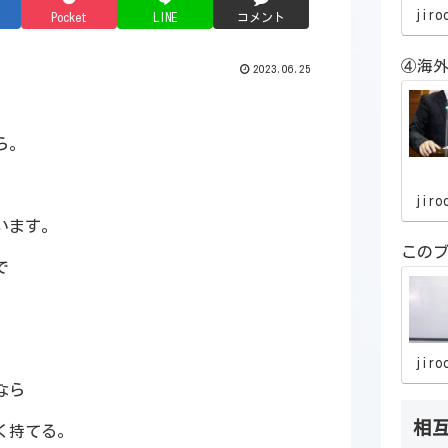
jiro
Pocket
LINE
コメント
④海外
2023.06.25
ら。
jiro
います。
この
で
jiro
なら
相
く持てる。