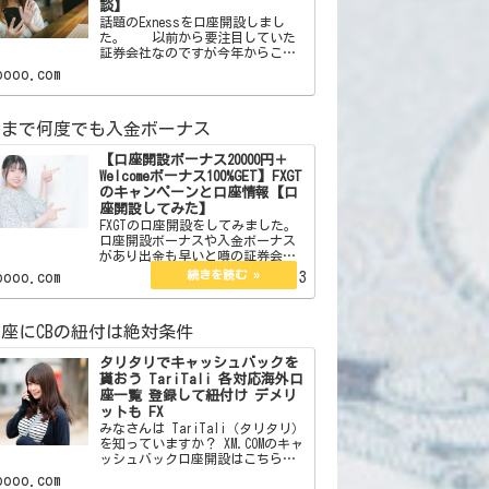
談】
話題のExnessを口座開設しまし
た。 以前から要注目していた
証券会社なのですが今年からここ
をメインでやることにしました。
oooo.com
この証券会社はボーナスはありま
せん。しかしそれを補う魅力が沢
山あります。それらを紹介したい
額まで何度でも入金ボーナス
と思います。 【簡単
【口座開設ボーナス20000円＋
Welcomeボーナス100%GET】FXGT
のキャンペーンと口座情報【口
座開設してみた】
FXGTの口座開設をしてみました。
口座開設ボーナスや入金ボーナス
があり出金も早いと噂の証券会社
です。ボーナスでトレードを有利
oooo.com
2023.02.13
にするなら。 ここからFXGTの
サイトに飛べます 【口座開設
ボーナス20000円＋Welcomeボーナ
座にCBの紐付は絶対条件
ス10…
タリタリでキャッシュバックを
貰おう TariTali 各対応海外口
座一覧 登録して紐付け デメリ
ットも FX
みなさんは TariTali（タリタリ）
を知っていますか？ XM.COMのキャ
ッシュバック口座開設はこちら
XM.COMのスプレッドレポートはこ
oooo.com
ちら 海外口座でトレードをし