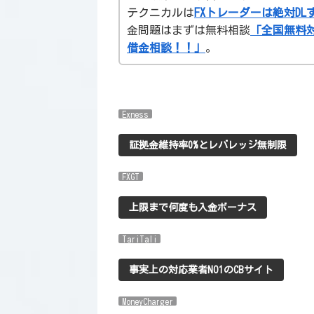
テクニカルは
FXトレーダーは絶対D
金問題はまずは無料相談
「全国無料
借金相談！！」
。
Exness
証拠金維持率0%とレバレッジ無制限
FXGT
上限まで何度も入金ボーナス
TariTali
事実上の対応業者NO1のCBサイト
MoneyCharger