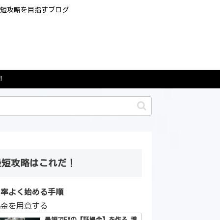
最短攻略を目指すブログ
！
最短攻略はこれだ！
効率よく始める手順
拠金を用意する
最短でFXの【証拠金】を作る 増