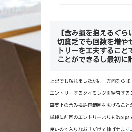
わからな
京時間、ロ
すよね。 
【含み損を抱えるぐら
切貧乏でも回数を増や
トリーを工夫すること
ことができるし最初に計
上記でも触れましたが同一方向ならば
エントリーするタイミングを精査する
事実上の含み損許容範囲を広げること
単純に前回のエントリーよりも数pips
良いので入りなおすだけで伸ばせます