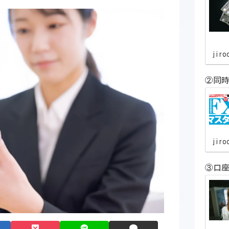
jiro
②同時
jiro
③口