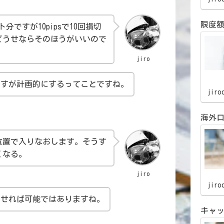
jiro
ト分ですが10pipsで10回損切
。どうせならそのほうがいいので
限度
jiro
ますが計画的にするってことですね。
jiro
位置で入りなおします。そうす
海外口
くなる。
jiro
わせれば可能ではありますね。
jiro