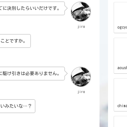
ぐに決別したらいいだけです。
jiro
ogcy
てことですか。
aous
に駆け引きは必要ありません。
jiro
chim
ないみたいな…？