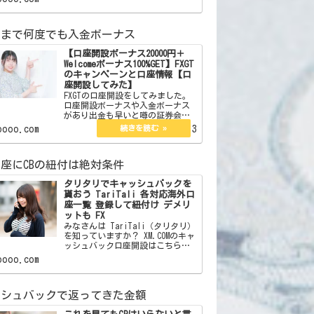
話題のExnessを口座開設しまし
た。 以前から要注目していた
証券会社なのですが今年からここ
をメインでやることにしました。
oooo.com
この証券会社はボーナスはありま
せん。しかしそれを補う魅力が沢
山あります。それらを紹介したい
額まで何度でも入金ボーナス
と思います。 【簡単
【口座開設ボーナス20000円＋
Welcomeボーナス100%GET】FXGT
のキャンペーンと口座情報【口
座開設してみた】
FXGTの口座開設をしてみました。
口座開設ボーナスや入金ボーナス
があり出金も早いと噂の証券会社
です。ボーナスでトレードを有利
oooo.com
2023.02.13
にするなら。 ここからFXGTの
サイトに飛べます 【口座開設
ボーナス20000円＋Welcomeボーナ
座にCBの紐付は絶対条件
ス10…
タリタリでキャッシュバックを
貰おう TariTali 各対応海外口
座一覧 登録して紐付け デメリ
ットも FX
みなさんは TariTali（タリタリ）
を知っていますか？ XM.COMのキャ
ッシュバック口座開設はこちら
XM.COMのスプレッドレポートはこ
oooo.com
ちら 海外口座でトレードをし
ている方なら 一度は聞いたことが