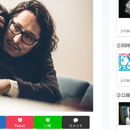
jiro
②同時
jiro
③口
Pocket
LINE
コメント