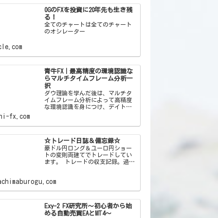
OGのFXを投資に20年先も生き残
る！
全てのチャートは全てのチャート
のオシレーター
cle.com
青牛FX｜最高精度の環境認識な
らマルチタイムフレーム分析一
択
ダウ理論を学んだ後は、マルチタ
イムフレーム分析によって高精度
な環境認識を身につけ、デイトレ
で資金を増やしていきましょう。
hi-fx.com
☆トレード日誌＆備忘録☆
豪ドル円ロング＆ユーロ円ショー
トの変則両建てでトレードしてい
ます。 トレードの収支記録。過去
の失敗をすぐ忘れる自分への戒め
を込めた備忘録ブログです！
achimaburogu.com
Exy-2 FX研究所～初心者から始
める自動売買EAとMT4～