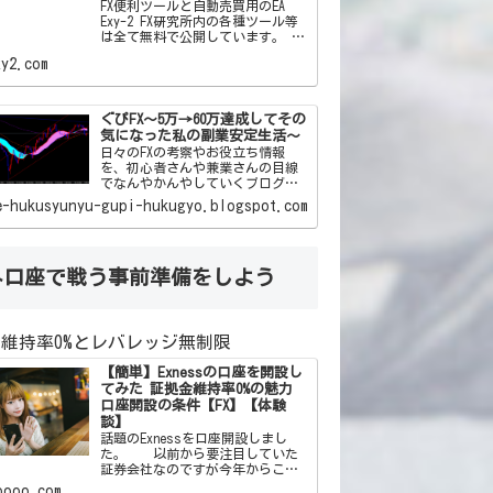
FX便利ツールと自動売買用のEA
Exy-2 FX研究所内の各種ツール等
は全て無料で公開しています。 私
自身がFXを通じて「こんなツール
があったらいいな」「この機能と
この機能をかけ合わせて自動売買
した
xy2.com
ぐぴFX～5万→60万達成してその
気になった私の副業安定生活～
日々のFXの考察やお役立ち情報
を、初心者さんや兼業さんの目線
でなんやかんやしていくブログで
す(*‘ω‘ *)ﾜｸﾜｸ
e-hukusyunyu-gupi-hukugyo.blogspot.com
外口座で戦う事前準備をしよう
維持率0%とレバレッジ無制限
【簡単】Exnessの口座を開設し
てみた 証拠金維持率0%の魅力
口座開設の条件【FX】【体験
談】