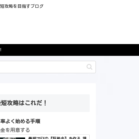
最短攻略を目指すブログ
！
最短攻略はこれだ！
効率よく始める手順
拠金を用意する
最短でFXの【証拠金】を作る 増