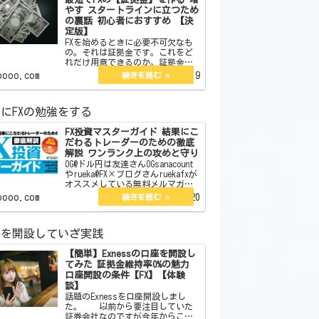
やす スタートラインに立つため
の裏話 初心者におすすめ 【決
定版】
FXを始めるときに必要不可欠なも
の。それは証拠金です。これをど
れだけ用意できるのか。証拠金が
なければスタートラインにすら立
oooo.com
2022.06.19
てません。今回はその証拠金の作
り方を教えます。また初心者向き
やそうでないものそれらについて
にFXの勉強をする
も言及していきます。 j…
FX投資マスターガイド 結果にこ
だわるトレーダーのための徹底
解説 ワンランク上の攻めと守り
OG@ドル円は友達さんOGsanacount
やrueka@FX×ブログさんruekafxが
オススメしている無料メルマガが
あります。それがこちらになりま
oooo.com
2022.09.20
す。 【無料】現役プロトレー
ダーが総合監修したFX投資E-BOOK
図解オールカラー12…
座を開設していざ実践
【簡単】Exnessの口座を開設し
てみた 証拠金維持率0%の魅力
口座開設の条件【FX】【体験
談】
話題のExnessを口座開設しまし
た。 以前から要注目していた
証券会社なのですが今年からここ