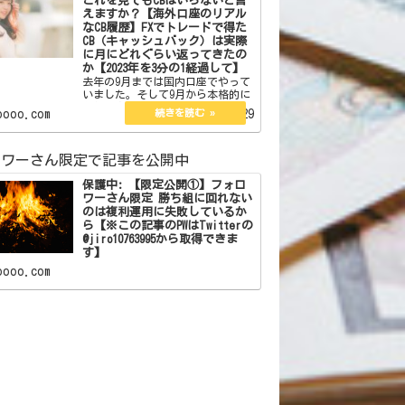
あると思います。 フォロワー
ッシュバックで返ってきた金額
これを見てもCBはいらないと言
えますか？【海外口座のリアル
なCB履歴】FXでトレードで得た
CB（キャッシュバック）は実際
に月にどれぐらい返ってきたの
か【2023年を3分の1経過して】
去年の9月までは国内口座でやって
いました。そして9月から本格的に
海外口座を始めて今年の1月からは
oooo.com
2023.04.29
メインの証券会社を変えました。
国内口座の時は海外口座のような
CBの仕組みはなくyjfxのように
PayPayが後から返ってくるものは
ロワーさん限定で記事を公開中
利用していまし…
保護中: 【限定公開①】フォロ
ワーさん限定 勝ち組に回れない
のは複利運用に失敗しているか
ら【※この記事のPWはTwitterの
@jiro10763995から取得できま
す】
oooo.com