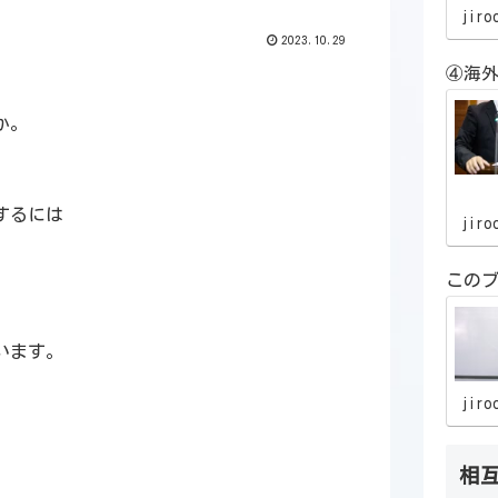
jiro
2023.10.29
④海外
。
か。
するには
jiro
この
います。
jiro
相