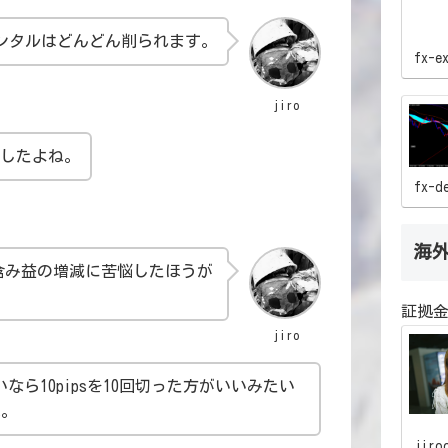
ンタルはどんどん削られます。
jiro
fx-e
でしたよね。
fx-d
含み益の増減に苦悩したほうが
海
jiro
証拠金
らいなら10pipsを10回切った方がいいみたい
ね。