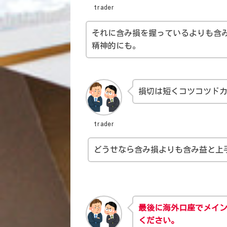
trader
それに含み損を握っているよりも含
精神的にも。
損切は短くコツコツド
trader
どうせなら含み損よりも含み益と上
最後に海外口座でメイン
ください。