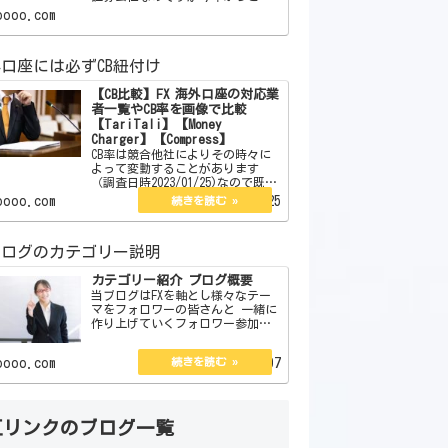
をメインでやることにしました。
oooo.com
この証券会社はボーナスはありま
せん。しかしそれを補う魅力が沢
山あります。それらを紹介したい
口座には必ずCB紐付け
と思います。 【簡単
【CB比較】FX 海外口座の対応業
者一覧やCB率を画像で比較
【TariTali】【Money
Charger】【Compress】
CB率は競合他社によりその時々に
よって変動することがあります
（調査日時2023/01/25)なので既存
のCB率が少し低い、または高いか
oooo.com
2023.01.25
らと言ってずっとそのままという
訳でもありません。今現在は口座
開設している海外口座は3つありそ
ブログのカテゴリー説明
の3つのCB率…
カテゴリー紹介 ブログ概要
当ブログはFXを軸とし様々なテー
マをフォロワーの皆さんと 一緒に
作り上げていくフォロワー参加型
ブログです。 カテゴリー別にFXに
関するもので 企画、体験談、私
oooo.com
2022.08.07
見、紹介、大喜利と 1分で読める
コラム＆エッセイがあります。
管理人の説明とブ…
互リンクのブログ一覧