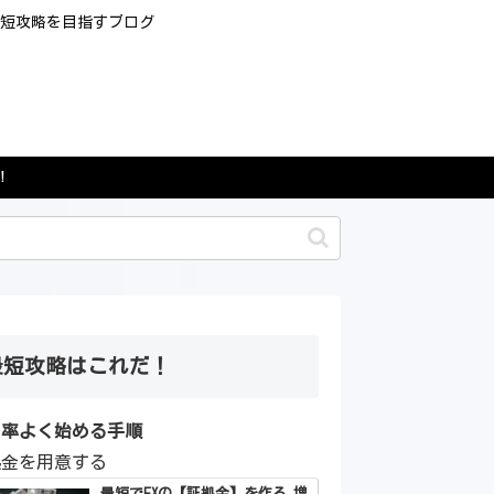
最短攻略を目指すブログ
！
最短攻略はこれだ！
効率よく始める手順
拠金を用意する
最短でFXの【証拠金】を作る 増