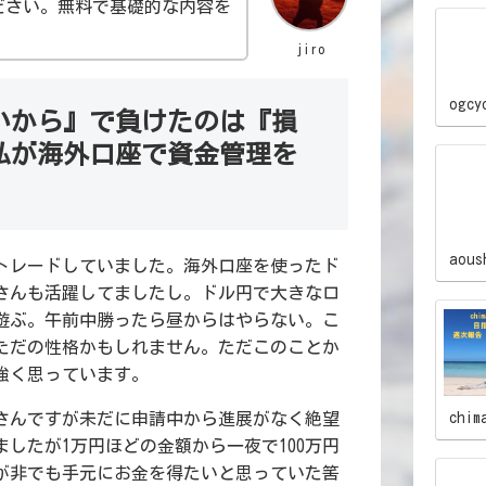
ださい。無料で基礎的な内容を
jiro
ogcy
いから』で負けたのは『損
私が海外口座で資金管理を
aous
でトレードしていました。海外口座を使ったド
さんも活躍してましたし。ドル円で大きなロ
遊ぶ。午前中勝ったら昼からはやらない。こ
ただの性格かもしれません。ただこのことか
強く思っています。
chim
さんですが未だに申請中から進展がなく絶望
したが1万円ほどの金額から一夜で100万円
が非でも手元にお金を得たいと思っていた筈