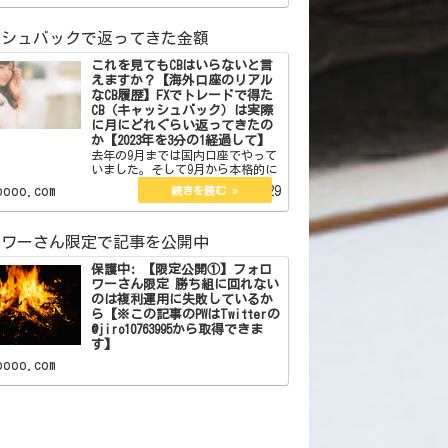
ている方なら 一度は聞いたことが
あると思います。 フォロワー
ッシュバックで返ってきた金額
これを見てもCBはいらないと言
えますか？【海外口座のリアル
なCB履歴】FXでトレードで得た
CB（キャッシュバック）は実際
に月にどれぐらい返ってきたの
か【2023年を3分の1経過して】
去年の9月までは国内口座でやって
いました。そして9月から本格的に
海外口座を始めて今年の1月からは
oooo.com
2023.04.29
メインの証券会社を変えました。
国内口座の時は海外口座のような
CBの仕組みはなくyjfxのように
PayPayが後から返ってくるものは
ロワーさん限定で記事を公開中
利用していまし…
保護中: 【限定公開①】フォロ
ワーさん限定 勝ち組に回れない
のは複利運用に失敗しているか
ら【※この記事のPWはTwitterの
@jiro10763995から取得できま
す】
oooo.com