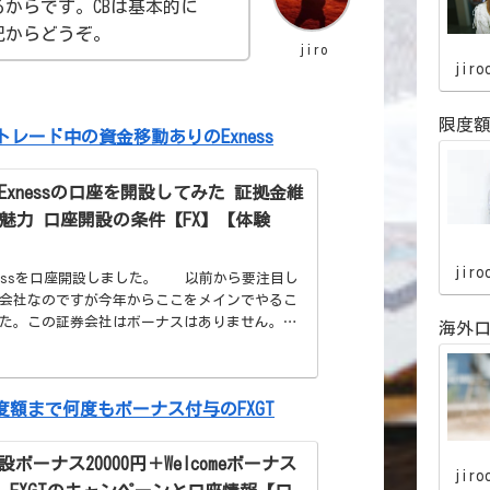
るからです。CBは基本的に
記からどうぞ。
jiro
jiro
限度
レード中の資金移動ありのExness
Exnessの口座を開設してみた 証拠金維
の魅力 口座開設の条件【FX】【体験
jiro
nessを口座開設しました。 以前から要注目し
会社なのですが今年からここをメインでやるこ
た。この証券会社はボーナスはありません。し
海外口
補う魅力が沢山あります。それらを紹介したい
す。 【簡単
度額まで何度もボーナス付与のFXGT
ボーナス20000円＋Welcomeボーナス
jiro