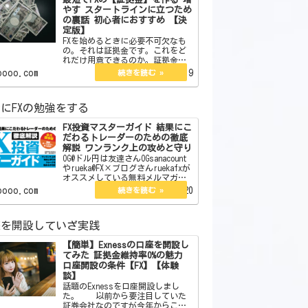
やす スタートラインに立つため
の裏話 初心者におすすめ 【決
定版】
FXを始めるときに必要不可欠なも
の。それは証拠金です。これをど
れだけ用意できるのか。証拠金が
なければスタートラインにすら立
oooo.com
2022.06.19
てません。今回はその証拠金の作
り方を教えます。また初心者向き
やそうでないものそれらについて
にFXの勉強をする
も言及していきます。 j…
FX投資マスターガイド 結果にこ
だわるトレーダーのための徹底
解説 ワンランク上の攻めと守り
OG@ドル円は友達さんOGsanacount
やrueka@FX×ブログさんruekafxが
オススメしている無料メルマガが
あります。それがこちらになりま
oooo.com
2022.09.20
す。 【無料】現役プロトレー
ダーが総合監修したFX投資E-BOOK
図解オールカラー12…
座を開設していざ実践
【簡単】Exnessの口座を開設し
てみた 証拠金維持率0%の魅力
口座開設の条件【FX】【体験
談】
話題のExnessを口座開設しまし
た。 以前から要注目していた
証券会社なのですが今年からここ