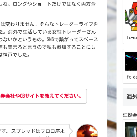
しね。ロングやショートだけではなく両方含
況は変わりません。そんなトレーダーライフを
した。海外で生活している女性トレーダーさん
fx-e
ないかというもの。SNSで繋がってスペース
達も集まると言うので私も参加することにし
は神戸でした。
fx-d
券会社やCBサイトを教えてください。
海
証拠金
です。スプレッドはプロ口座よ