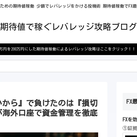
ための期待値稼働 少額でレバレッジをかける投機術 期待値稼働でFX
期待値で稼ぐレバレッジ攻略ブログ
5万円を200万円にした期待値稼働によるレバレッジ攻略はここをクリック！！
FX
いから』で負けたのは『損切
が海外口座で資金管理を徹底
FXを
①証