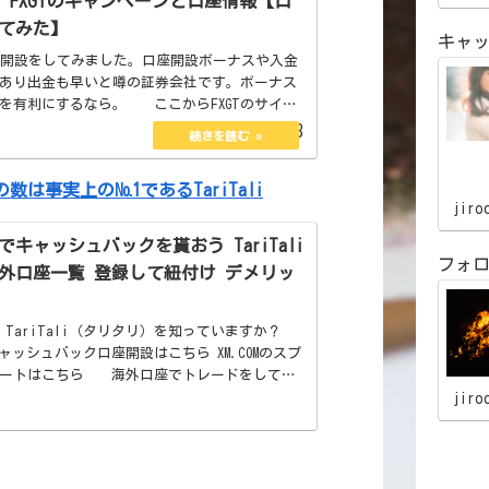
ET】FXGTのキャンペーンと口座情報【口
てみた】
キャ
口座開設をしてみました。口座開設ボーナスや入金
あり出金も早いと噂の証券会社です。ボーナス
を有利にするなら。 ここからFXGTのサイト
【口座開設ボーナス20000円＋Welcomeボー
2023.02.13
は事実上の№1であるTariTali
jiro
でキャッシュバックを貰おう TariTali
フォ
外口座一覧 登録して紐付け デメリッ
 TariTali（タリタリ）を知っていますか？
のキャッシュバック口座開設はこちら XM.COMのスプ
ポートはこちら 海外口座でトレードをしてい
一度は聞いたことがあると思います。 フォロ
jiro