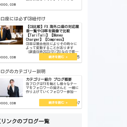
をメインでやることにしました。
oooo.com
この証券会社はボーナスはありま
せん。しかしそれを補う魅力が沢
山あります。それらを紹介したい
口座には必ずCB紐付け
と思います。 【簡単
【CB比較】FX 海外口座の対応業
者一覧やCB率を画像で比較
【TariTali】【Money
Charger】【Compress】
CB率は競合他社によりその時々に
よって変動することがあります
（調査日時2023/01/25)なので既存
のCB率が少し低い、または高いか
oooo.com
2023.01.25
らと言ってずっとそのままという
訳でもありません。今現在は口座
開設している海外口座は3つありそ
ブログのカテゴリー説明
の3つのCB率…
カテゴリー紹介 ブログ概要
当ブログはFXを軸とし様々なテー
マをフォロワーの皆さんと 一緒に
作り上げていくフォロワー参加型
ブログです。 カテゴリー別にFXに
関するもので 企画、体験談、私
oooo.com
2022.08.07
見、紹介、大喜利と 1分で読める
コラム＆エッセイがあります。
管理人の説明とブ…
互リンクのブログ一覧