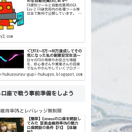
める自動売買EAとMT4～
FX便利ツールと自動売買用のEA
Exy-2 FX研究所内の各種ツール等
は全て無料で公開しています。 私
自身がFXを通じて「こんなツール
があったらいいな」「この機能と
この機能をかけ合わせて自動売買
した
xy2.com
ぐぴFX～5万→60万達成してその
気になった私の副業安定生活～
日々のFXの考察やお役立ち情報
を、初心者さんや兼業さんの目線
でなんやかんやしていくブログで
す(*‘ω‘ *)ﾜｸﾜｸ
e-hukusyunyu-gupi-hukugyo.blogspot.com
外口座で戦う事前準備をしよう
維持率0%とレバレッジ無制限
【簡単】Exnessの口座を開設し
てみた 証拠金維持率0%の魅力
口座開設の条件【FX】【体験