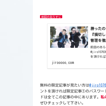
前回のあらすじ
勝ったの
『損切し
管理を徹
前回のあ
@jiro1
を頂ければ
限定記事の
jirooooo.com
のトレード
無料の限定記事が見たい方は
@jiro107
ントを頂ければ限定記事①のパスワー
ドは全てこの記事の中にあります。
私
ぜひチェックして下さい。