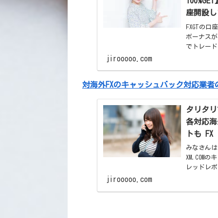
100%G
座開設し
FXGTの
ボーナスが
でトレード
に飛べます 
jirooooo.com
ナス10...
対海外FXのキャッシュバック対応業者の数
タリタリ
各対応海
トも FX
みなさんは
XM.COM
レッドレ
る方なら 
jirooooo.com
ワー