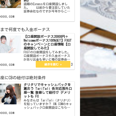
談】
話題のExnessを口座開設しまし
た。 以前から要注目していた
証券会社なのですが今年からここ
をメインでやることにしました。
oooo.com
この証券会社はボーナスはありま
せん。しかしそれを補う魅力が沢
山あります。それらを紹介したい
額まで何度でも入金ボーナス
と思います。 【簡単
【口座開設ボーナス20000円＋
Welcomeボーナス100%GET】FXGT
のキャンペーンと口座情報【口
座開設してみた】
FXGTの口座開設をしてみました。
口座開設ボーナスや入金ボーナス
があり出金も早いと噂の証券会社
です。ボーナスでトレードを有利
oooo.com
2023.02.13
にするなら。 ここからFXGTの
サイトに飛べます 【口座開設
ボーナス20000円＋Welcomeボーナ
座にCBの紐付は絶対条件
ス10…
タリタリでキャッシュバックを
貰おう TariTali 各対応海外口
座一覧 登録して紐付け デメリ
ットも FX
みなさんは TariTali（タリタリ）
を知っていますか？ XM.COMのキャ
ッシュバック口座開設はこちら
XM.COMのスプレッドレポートはこ
oooo.com
ちら 海外口座でトレードをし