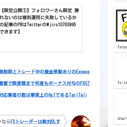
 【限定公開①】フォロワーさん限定 勝
れないのは複利運用に失敗しているか
事のPWはTwitterの@jiro10763995
できます】
fxny
無制限とトレード中の資金移動ありのExness
fx-l
豊富で限度額まで何度もボーナス付与のFXGT
応業者の数は事実上の№1であるTariTali
char
いなら
FXトレーダーは絶対DLす