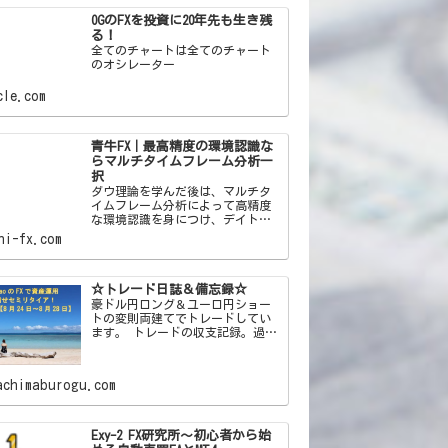
OGのFXを投資に20年先も生き残
る！
全てのチャートは全てのチャート
のオシレーター
cle.com
青牛FX｜最高精度の環境認識な
らマルチタイムフレーム分析一
択
ダウ理論を学んだ後は、マルチタ
イムフレーム分析によって高精度
な環境認識を身につけ、デイトレ
で資金を増やしていきましょう。
hi-fx.com
☆トレード日誌＆備忘録☆
豪ドル円ロング＆ユーロ円ショー
トの変則両建てでトレードしてい
ます。 トレードの収支記録。過去
の失敗をすぐ忘れる自分への戒め
を込めた備忘録ブログです！
achimaburogu.com
Exy-2 FX研究所～初心者から始