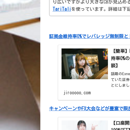
り広いですがより大きなCBが見込め
TariTali
を使っています。詳細は下
証拠金維持率0%でレバレッジ無制限とト
【簡単】
持率0%
談】
話題のEx
ていた証券
とにしまし
かしそれを
jirooooo.com
と思いま
キャンペーンやFX大会などが豊富で限
【口座開設