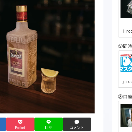
jiro
②同時
jiro
③口
Pocket
LINE
コメント