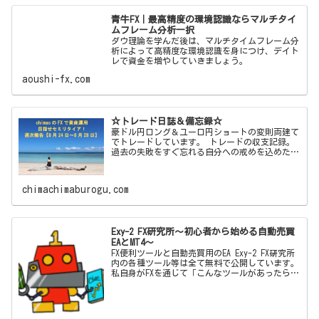
青牛FX｜最高精度の環境認識ならマルチタイ
ムフレーム分析一択
ダウ理論を学んだ後は、マルチタイムフレーム分
析によって高精度な環境認識を身につけ、デイト
レで資金を増やしていきましょう。
aoushi-fx.com
☆トレード日誌＆備忘録☆
豪ドル円ロング＆ユーロ円ショートの変則両建て
でトレードしています。 トレードの収支記録。
過去の失敗をすぐ忘れる自分への戒めを込めた備
忘録ブログです！
chimachimaburogu.com
Exy-2 FX研究所～初心者から始める自動売買
EAとMT4～
FX便利ツールと自動売買用のEA Exy-2 FX研究所
内の各種ツール等は全て無料で公開しています。
私自身がFXを通じて「こんなツールがあったらい
いな」「この機能とこの機能をかけ合わせて自動
売買した