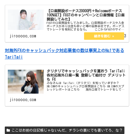
【口座開設ボーナス20000円＋Welcomeボーナス
100%GET】FXGTのキャンペーンと口座情報【口座
開設してみた】
FXGTの口座開設をしてみました。口座開設ボーナスや入金
ボーナスがあり出金も早いと噂の証券会社です。ボーナス
でトレードを有利にするなら。 ここからFXGTのサイト
に飛べます 【口座開設ボーナス20000円＋Welcomeボー
jirooooo.com
2023.02.13
ナス10...
対海外FXのキャッシュバック対応業者の数は事実上の№1である
TariTali
タリタリでキャッシュバックを貰おう TariTali
各対応海外口座一覧 登録して紐付け デメリット
も FX
みなさんは TariTali（タリタリ）を知っていますか？
XM.COMのキャッシュバック口座開設はこちら XM.COMのスプ
レッドレポートはこちら 海外口座でトレードをしてい
る方なら 一度は聞いたことがあると思います。 フォロ
ワー
jirooooo.com
ここはお前の日記帳じゃないんだ、チラシの裏にでも書いてろ、な？