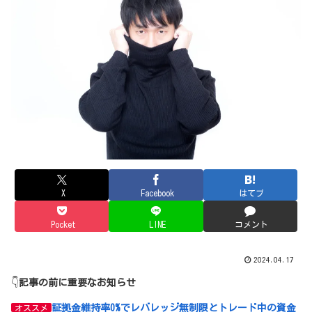
X
Facebook
はてブ
Pocket
LINE
コメント
2024.04.17
👇
記事の前に重要なお知らせ
証拠金維持率0%でレバレッジ無制限とトレード中の資金
オススメ