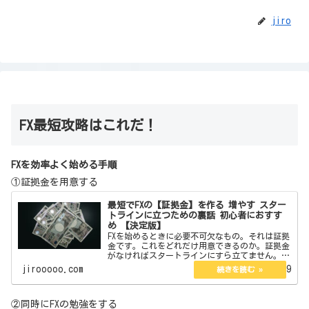
jiro
FX最短攻略はこれだ！
FXを効率よく始める手順
①証拠金を用意する
最短でFXの【証拠金】を作る 増やす スター
トラインに立つための裏話 初心者におすす
め 【決定版】
FXを始めるときに必要不可欠なもの。それは証拠
金です。これをどれだけ用意できるのか。証拠金
がなければスタートラインにすら立てません。今
回はその証拠金の作り方を教えます。また初心者
jirooooo.com
2022.06.19
向きやそうでないものそれらについても言及して
いきます。 j…
②同時にFXの勉強をする