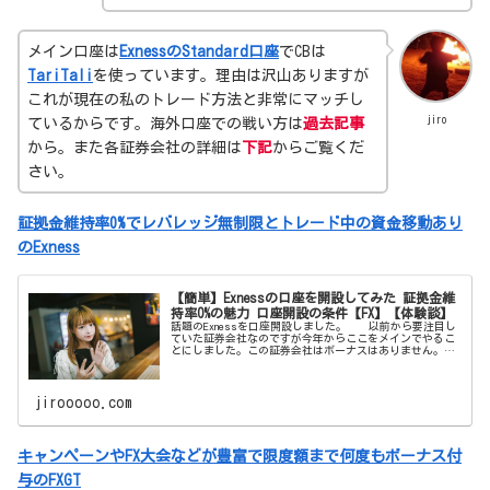
メイン口座は
ExnessのStandard口座
でCBは
TariTali
を使っています。理由は沢山ありますが
これが現在の私のトレード方法と非常にマッチし
jiro
ているからです。海外口座での戦い方は
過去記事
から。また各証券会社の詳細は
下記
からご覧くだ
さい。
証拠金維持率0%でレバレッジ無制限とトレード中の資金移動あり
のExness
【簡単】Exnessの口座を開設してみた 証拠金維
持率0%の魅力 口座開設の条件【FX】【体験談】
話題のExnessを口座開設しました。 以前から要注目し
ていた証券会社なのですが今年からここをメインでやるこ
とにしました。この証券会社はボーナスはありません。し
かしそれを補う魅力が沢山あります。それらを紹介したい
と思います。 【簡単
jirooooo.com
キャンペーンやFX大会などが豊富で限度額まで何度もボーナス付
与のFXGT