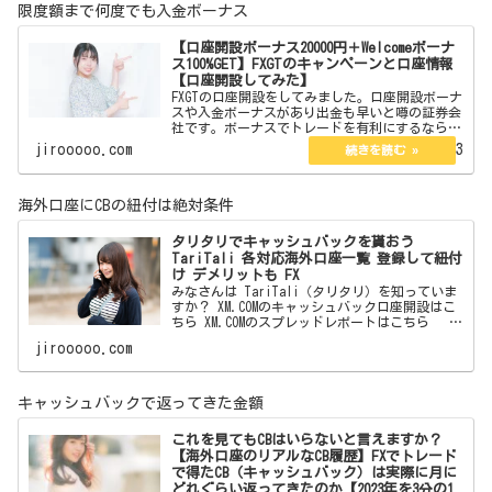
限度額まで何度でも入金ボーナス
【口座開設ボーナス20000円＋Welcomeボーナ
ス100%GET】FXGTのキャンペーンと口座情報
【口座開設してみた】
FXGTの口座開設をしてみました。口座開設ボーナ
スや入金ボーナスがあり出金も早いと噂の証券会
社です。ボーナスでトレードを有利にするなら。
ここからFXGTのサイトに飛べます 【口座
jirooooo.com
2023.02.13
開設ボーナス20000円＋Welcomeボーナス10…
海外口座にCBの紐付は絶対条件
タリタリでキャッシュバックを貰おう
TariTali 各対応海外口座一覧 登録して紐付
け デメリットも FX
みなさんは TariTali（タリタリ）を知っていま
すか？ XM.COMのキャッシュバック口座開設はこ
ちら XM.COMのスプレッドレポートはこちら
海外口座でトレードをしている方なら 一度は聞
jirooooo.com
いたことがあると思います。 フォロワー
キャッシュバックで返ってきた金額
これを見てもCBはいらないと言えますか？
【海外口座のリアルなCB履歴】FXでトレード
で得たCB（キャッシュバック）は実際に月に
どれぐらい返ってきたのか【2023年を3分の1