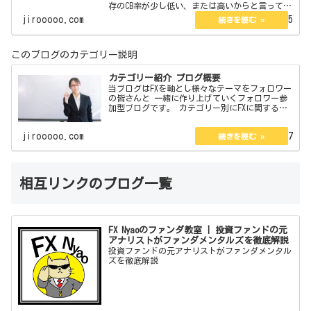
存のCB率が少し低い、または高いからと言ってず
っとそのままという訳でもありません。今現在は
jirooooo.com
2023.01.25
口座開設している海外口座は3つありその3つのCB
率…
このブログのカテゴリー説明
カテゴリー紹介 ブログ概要
当ブログはFXを軸とし様々なテーマをフォロワー
の皆さんと 一緒に作り上げていくフォロワー参
加型ブログです。 カテゴリー別にFXに関するも
ので 企画、体験談、私見、紹介、大喜利と 1分
で読めるコラム＆エッセイがあります。 管理
jirooooo.com
2022.08.07
人の説明とブ…
相互リンクのブログ一覧
FX Nyaoのファンダ教室 | 投資ファンドの元
アナリストがファンダメンタルズを徹底解説
投資ファンドの元アナリストがファンダメンタル
ズを徹底解説