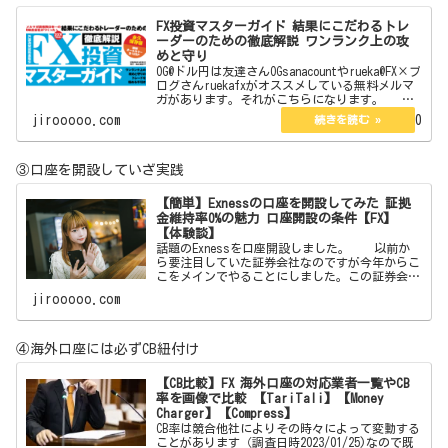
FX投資マスターガイド 結果にこだわるトレ
ーダーのための徹底解説 ワンランク上の攻
めと守り
OG@ドル円は友達さんOGsanacountやrueka@FX×ブ
ログさんruekafxがオススメしている無料メルマ
ガがあります。それがこちらになります。
【無料】現役プロトレーダーが総合監修したFX投
jirooooo.com
2022.09.20
資E-BOOK図解オールカラー12…
③口座を開設していざ実践
【簡単】Exnessの口座を開設してみた 証拠
金維持率0%の魅力 口座開設の条件【FX】
【体験談】
話題のExnessを口座開設しました。 以前か
ら要注目していた証券会社なのですが今年からこ
こをメインでやることにしました。この証券会社
はボーナスはありません。しかしそれを補う魅力
jirooooo.com
が沢山あります。それらを紹介したいと思いま
す。 【簡単
④海外口座には必ずCB紐付け
【CB比較】FX 海外口座の対応業者一覧やCB
率を画像で比較 【TariTali】【Money
Charger】【Compress】
CB率は競合他社によりその時々によって変動する
ことがあります（調査日時2023/01/25)なので既