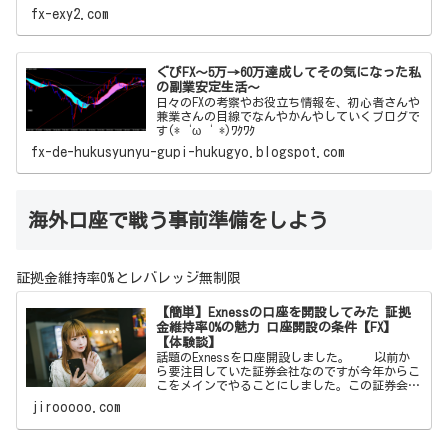
fx-exy2.com
ぐぴFX～5万→60万達成してその気になった私
の副業安定生活～
日々のFXの考察やお役立ち情報を、初心者さんや
兼業さんの目線でなんやかんやしていくブログで
す(*‘ω‘ *)ﾜｸﾜｸ
fx-de-hukusyunyu-gupi-hukugyo.blogspot.com
海外口座で戦う事前準備をしよう
証拠金維持率0%とレバレッジ無制限
【簡単】Exnessの口座を開設してみた 証拠
金維持率0%の魅力 口座開設の条件【FX】
【体験談】
話題のExnessを口座開設しました。 以前か
ら要注目していた証券会社なのですが今年からこ
こをメインでやることにしました。この証券会社
はボーナスはありません。しかしそれを補う魅力
jirooooo.com
が沢山あります。それらを紹介したいと思いま
す。 【簡単