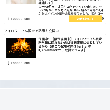
経過して】
去年の9月までは国内口座でやっていました。そ
して9月から本格的に海外口座を始めて今年の1月
からはメインの証券会社を変えました。国内口座
の時は海外口座のようなCBの仕組みはなくyjfxの
jirooooo.com
2023.04.29
ようにPayPayが後から返ってくるものは利用して
いまし…
フォロワーさん限定で記事を公開中
保護中: 【限定公開①】フォロワーさん限定
勝ち組に回れないのは複利運用に失敗してい
るから【※この記事のPWはTwitterの
@jiro10763995から取得できます】
jirooooo.com
期待値で稼ぐレバレッジ攻略ブログ
© 2021 期待値で稼ぐレバレッジ攻略ブログ.