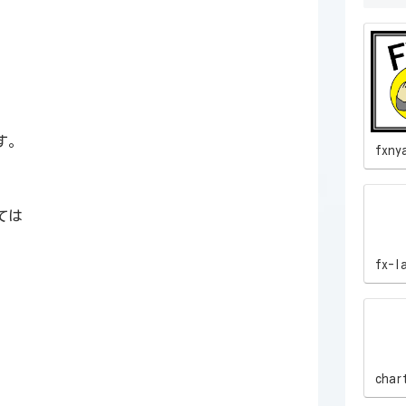
す。
fxny
ては
fx-l
char