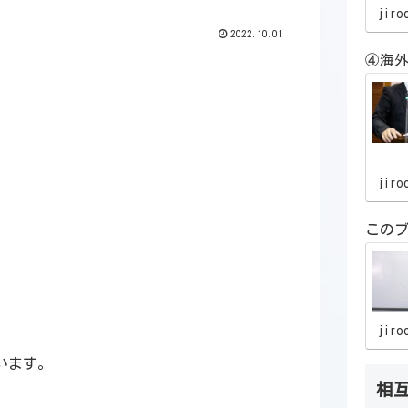
jiro
2022.10.01
④海外
jiro
この
。
jiro
います。
相