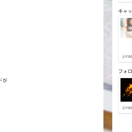
キャ
jiro
フォ
ドが
jiro