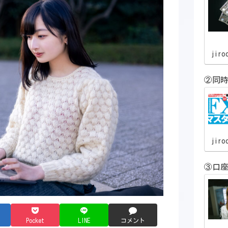
jiro
②同時
jiro
③口
Pocket
LINE
コメント