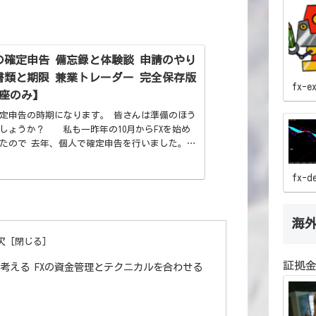
Xの確定申告 備忘録と体験談 申請のやり
書類と期限 兼業トレーダー 完全保存版
fx-e
座のみ】
定申告の時期になります。 皆さんは準備のほう
しょうか？ 私も一昨年の10月からFXを始め
たので 去年、個人で確定申告を行いました。
も払うことができ 会社にも通知はされませんで
 今回
fx-d
海
次
証拠金
考える FXの資金管理とテクニカルを合わせる