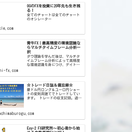
OGのFXを投資に20年先も生き残
る！
全てのチャートは全てのチャート
のオシレーター
cle.com
青牛FX｜最高精度の環境認識な
らマルチタイムフレーム分析一
択
ダウ理論を学んだ後は、マルチタ
イムフレーム分析によって高精度
な環境認識を身につけ、デイトレ
で資金を増やしていきましょう。
hi-fx.com
☆トレード日誌＆備忘録☆
豪ドル円ロング＆ユーロ円ショー
トの変則両建てでトレードしてい
ます。 トレードの収支記録。過去
の失敗をすぐ忘れる自分への戒め
を込めた備忘録ブログです！
achimaburogu.com
Exy-2 FX研究所～初心者から始