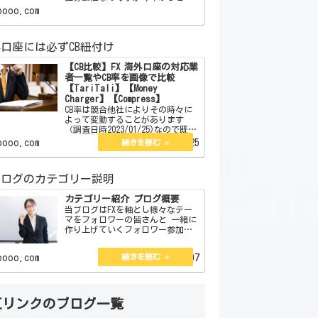
をメインでやることにしました。
oooo.com
この証券会社はボーナスはありま
せん。しかしそれを補う魅力が沢
山あります。それらを紹介したい
口座には必ずCB紐付け
と思います。 【簡単
【CB比較】FX 海外口座の対応業
者一覧やCB率を画像で比較
【TariTali】【Money
Charger】【Compress】
CB率は競合他社によりその時々に
よって変動することがあります
（調査日時2023/01/25)なので既存
のCB率が少し低い、または高いか
oooo.com
2023.01.25
らと言ってずっとそのままという
訳でもありません。今現在は口座
開設している海外口座は3つありそ
ブログのカテゴリー説明
の3つのCB率…
カテゴリー紹介 ブログ概要
当ブログはFXを軸とし様々なテー
マをフォロワーの皆さんと 一緒に
作り上げていくフォロワー参加型
ブログです。 カテゴリー別にFXに
関するもので 企画、体験談、私
oooo.com
2022.08.07
見、紹介、大喜利と 1分で読める
コラム＆エッセイがあります。
管理人の説明とブ…
互リンクのブログ一覧