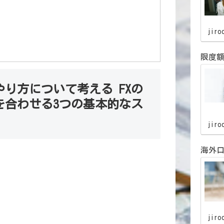
jiro
限度
り方について考える FXの
を合わせる3つの基本的なス
jiro
海外口
。
jiro