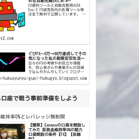
める自動売買EAとMT4～
FX便利ツールと自動売買用のEA
Exy-2 FX研究所内の各種ツール等
は全て無料で公開しています。 私
自身がFXを通じて「こんなツール
があったらいいな」「この機能と
この機能をかけ合わせて自動売買
した
xy2.com
ぐぴFX～5万→60万達成してその
気になった私の副業安定生活～
日々のFXの考察やお役立ち情報
を、初心者さんや兼業さんの目線
でなんやかんやしていくブログで
す(*‘ω‘ *)ﾜｸﾜｸ
e-hukusyunyu-gupi-hukugyo.blogspot.com
外口座で戦う事前準備をしよう
維持率0%とレバレッジ無制限
【簡単】Exnessの口座を開設し
てみた 証拠金維持率0%の魅力
口座開設の条件【FX】【体験