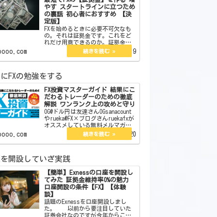
やす スタートラインに立つため
の裏話 初心者におすすめ 【決
定版】
FXを始めるときに必要不可欠なも
の。それは証拠金です。これをど
れだけ用意できるのか。証拠金が
なければスタートラインにすら立
oooo.com
2022.06.19
てません。今回はその証拠金の作
り方を教えます。また初心者向き
やそうでないものそれらについて
にFXの勉強をする
も言及していきます。 j…
FX投資マスターガイド 結果にこ
だわるトレーダーのための徹底
解説 ワンランク上の攻めと守り
OG@ドル円は友達さんOGsanacount
やrueka@FX×ブログさんruekafxが
オススメしている無料メルマガが
あります。それがこちらになりま
oooo.com
2022.09.20
す。 【無料】現役プロトレー
ダーが総合監修したFX投資E-BOOK
図解オールカラー12…
座を開設していざ実践
【簡単】Exnessの口座を開設し
てみた 証拠金維持率0%の魅力
口座開設の条件【FX】【体験
談】
話題のExnessを口座開設しまし
た。 以前から要注目していた
証券会社なのですが今年からここ