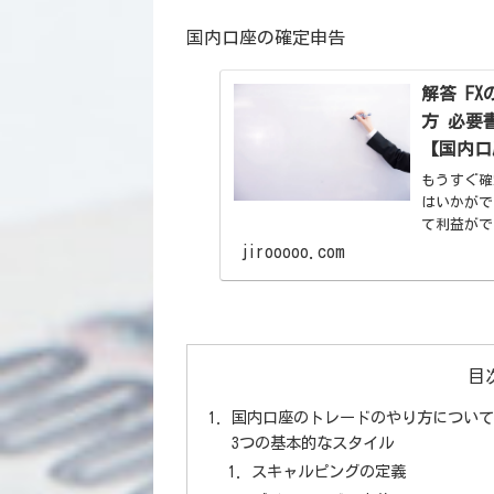
国内口座の確定申告
解答 F
方 必要
【国内口
もうすぐ確
はいかがで
て利益がで
無事に税金
jirooooo.com
した。
目
国内口座のトレードのやり方について
3つの基本的なスタイル
スキャルピングの定義