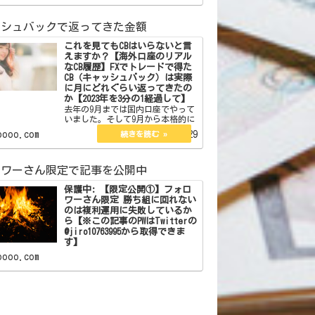
ている方なら 一度は聞いたことが
あると思います。 フォロワー
ッシュバックで返ってきた金額
これを見てもCBはいらないと言
えますか？【海外口座のリアル
なCB履歴】FXでトレードで得た
CB（キャッシュバック）は実際
に月にどれぐらい返ってきたの
か【2023年を3分の1経過して】
去年の9月までは国内口座でやって
いました。そして9月から本格的に
海外口座を始めて今年の1月からは
oooo.com
2023.04.29
メインの証券会社を変えました。
国内口座の時は海外口座のような
CBの仕組みはなくyjfxのように
PayPayが後から返ってくるものは
ロワーさん限定で記事を公開中
利用していまし…
保護中: 【限定公開①】フォロ
ワーさん限定 勝ち組に回れない
のは複利運用に失敗しているか
ら【※この記事のPWはTwitterの
@jiro10763995から取得できま
す】
oooo.com