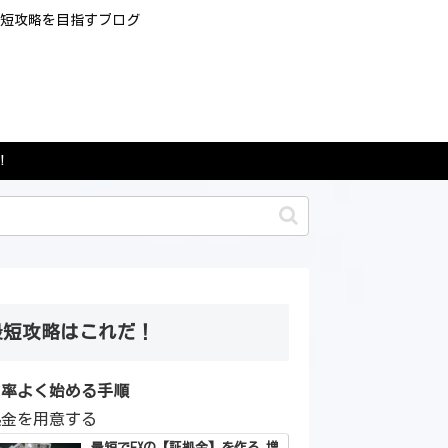
最短攻略を目指すブログ
！
最短攻略はこれだ！
効率よく始める手順
拠金を用意する
最短でFXの【証拠金】を作る 増