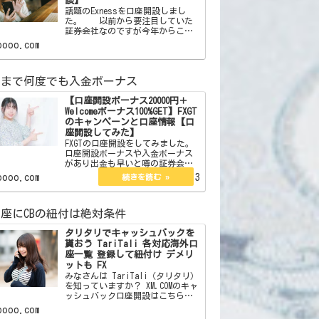
談】
話題のExnessを口座開設しまし
た。 以前から要注目していた
証券会社なのですが今年からここ
をメインでやることにしました。
oooo.com
この証券会社はボーナスはありま
せん。しかしそれを補う魅力が沢
山あります。それらを紹介したい
額まで何度でも入金ボーナス
と思います。 【簡単
【口座開設ボーナス20000円＋
Welcomeボーナス100%GET】FXGT
のキャンペーンと口座情報【口
座開設してみた】
FXGTの口座開設をしてみました。
口座開設ボーナスや入金ボーナス
があり出金も早いと噂の証券会社
です。ボーナスでトレードを有利
oooo.com
2023.02.13
にするなら。 ここからFXGTの
サイトに飛べます 【口座開設
ボーナス20000円＋Welcomeボーナ
座にCBの紐付は絶対条件
ス10…
タリタリでキャッシュバックを
貰おう TariTali 各対応海外口
座一覧 登録して紐付け デメリ
ットも FX
みなさんは TariTali（タリタリ）
を知っていますか？ XM.COMのキャ
ッシュバック口座開設はこちら
XM.COMのスプレッドレポートはこ
oooo.com
ちら 海外口座でトレードをし