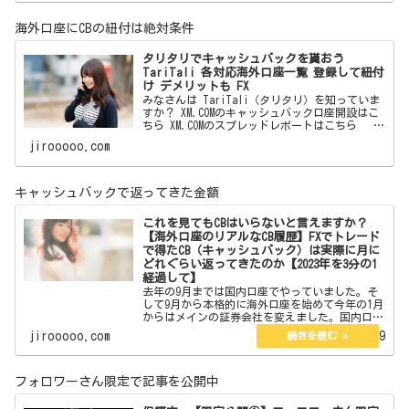
海外口座にCBの紐付は絶対条件
タリタリでキャッシュバックを貰おう
TariTali 各対応海外口座一覧 登録して紐付
け デメリットも FX
みなさんは TariTali（タリタリ）を知っていま
すか？ XM.COMのキャッシュバック口座開設はこ
ちら XM.COMのスプレッドレポートはこちら
海外口座でトレードをしている方なら 一度は聞
jirooooo.com
いたことがあると思います。 フォロワー
キャッシュバックで返ってきた金額
これを見てもCBはいらないと言えますか？
【海外口座のリアルなCB履歴】FXでトレード
で得たCB（キャッシュバック）は実際に月に
どれぐらい返ってきたのか【2023年を3分の1
経過して】
去年の9月までは国内口座でやっていました。そ
して9月から本格的に海外口座を始めて今年の1月
からはメインの証券会社を変えました。国内口座
の時は海外口座のようなCBの仕組みはなくyjfxの
jirooooo.com
2023.04.29
ようにPayPayが後から返ってくるものは利用して
いまし…
フォロワーさん限定で記事を公開中
保護中: 【限定公開①】フォロワーさん限定