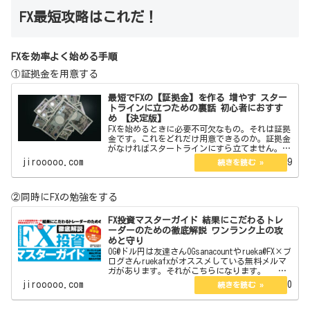
FX最短攻略はこれだ！
FXを効率よく始める手順
①証拠金を用意する
最短でFXの【証拠金】を作る 増やす スター
トラインに立つための裏話 初心者におすす
め 【決定版】
FXを始めるときに必要不可欠なもの。それは証拠
金です。これをどれだけ用意できるのか。証拠金
がなければスタートラインにすら立てません。今
回はその証拠金の作り方を教えます。また初心者
jirooooo.com
2022.06.19
向きやそうでないものそれらについても言及して
いきます。 j…
②同時にFXの勉強をする
FX投資マスターガイド 結果にこだわるトレ
ーダーのための徹底解説 ワンランク上の攻
めと守り
OG@ドル円は友達さんOGsanacountやrueka@FX×ブ
ログさんruekafxがオススメしている無料メルマ
ガがあります。それがこちらになります。
【無料】現役プロトレーダーが総合監修したFX投
jirooooo.com
2022.09.20
資E-BOOK図解オールカラー12…