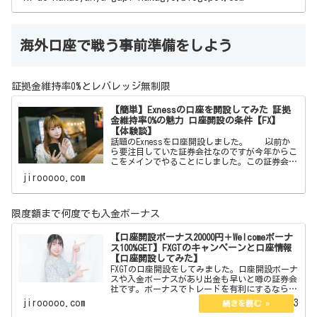
海外口座で戦う事前準備をしよう
証拠金維持率0%とレバレッジ無制限
【簡単】Exnessの口座を開設してみた 証拠
金維持率0%の魅力 口座開設の条件【FX】
【体験談】
話題のExnessを口座開設しました。 以前か
ら要注目していた証券会社なのですが今年からこ
こをメインでやることにしました。この証券会社
はボーナスはありません。しかしそれを補う魅力
jirooooo.com
が沢山あります。それらを紹介したいと思いま
す。 【簡単
限度額まで何度でも入金ボーナス
【口座開設ボーナス20000円＋Welcomeボーナ
ス100%GET】FXGTのキャンペーンと口座情報
【口座開設してみた】
FXGTの口座開設をしてみました。口座開設ボーナ
スや入金ボーナスがあり出金も早いと噂の証券会
社です。ボーナスでトレードを有利にするなら。
ここからFXGTのサイトに飛べます 【口座
jirooooo.com
2023.02.13
開設ボーナス20000円＋Welcomeボーナス10…