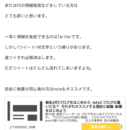
またはFXの情報発信などをしている方は
とても多いと思います。
一早く情報を発信できるのはTwitterです。
しかし1ツイート140文字という縛りがあります。
連ツイすれば解決はします。
ただツイートはどんどん流れてしまいますよね。
完全に執筆が初心者の方はnoteもオススメです。
無名がFXブログをはじめたら noteとブログの違
いとは？ それぞれオススメする理由と結論 執筆
をはじめよう
歴の浅い無名トレーダーが ブログをはじめてどうだったの
か。 ブログとnoteの比較と感想。 これからのブログと
noteの使い分けと方向性。 以上の事柄を 私の体験談に
基づいて書いていきます。 これから文字で何かを発信しよ
jirooooo.com
2022.01.22
うとしている方に...