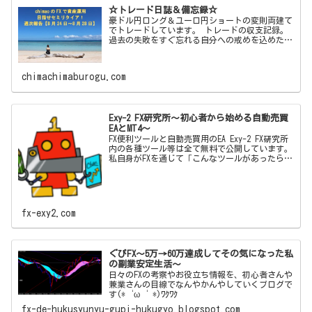
☆トレード日誌＆備忘録☆
豪ドル円ロング＆ユーロ円ショートの変則両建て
でトレードしています。 トレードの収支記録。
過去の失敗をすぐ忘れる自分への戒めを込めた備
忘録ブログです！
chimachimaburogu.com
Exy-2 FX研究所～初心者から始める自動売買
EAとMT4～
FX便利ツールと自動売買用のEA Exy-2 FX研究所
内の各種ツール等は全て無料で公開しています。
私自身がFXを通じて「こんなツールがあったらい
いな」「この機能とこの機能をかけ合わせて自動
売買した
fx-exy2.com
ぐぴFX～5万→60万達成してその気になった私
の副業安定生活～
日々のFXの考察やお役立ち情報を、初心者さんや
兼業さんの目線でなんやかんやしていくブログで
す(*‘ω‘ *)ﾜｸﾜｸ
fx-de-hukusyunyu-gupi-hukugyo.blogspot.com