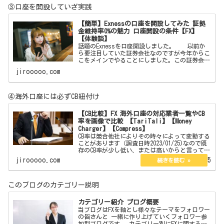
③口座を開設していざ実践
【簡単】Exnessの口座を開設してみた 証拠
金維持率0%の魅力 口座開設の条件【FX】
【体験談】
話題のExnessを口座開設しました。 以前か
ら要注目していた証券会社なのですが今年からこ
こをメインでやることにしました。この証券会社
はボーナスはありません。しかしそれを補う魅力
jirooooo.com
が沢山あります。それらを紹介したいと思いま
す。 【簡単
④海外口座には必ずCB紐付け
【CB比較】FX 海外口座の対応業者一覧やCB
率を画像で比較 【TariTali】【Money
Charger】【Compress】
CB率は競合他社によりその時々によって変動する
ことがあります（調査日時2023/01/25)なので既
存のCB率が少し低い、または高いからと言ってず
っとそのままという訳でもありません。今現在は
jirooooo.com
2023.01.25
口座開設している海外口座は3つありその3つのCB
率…
このブログのカテゴリー説明
カテゴリー紹介 ブログ概要
当ブログはFXを軸とし様々なテーマをフォロワー
の皆さんと 一緒に作り上げていくフォロワー参
加型ブログです。 カテゴリー別にFXに関するも