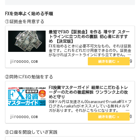
FXを効率よく始める手順
①証拠金を用意する
最短でFXの【証拠金】を作る 増やす スター
トラインに立つための裏話 初心者におすす
め 【決定版】
FXを始めるときに必要不可欠なもの。それは証拠
金です。これをどれだけ用意できるのか。証拠金
がなければスタートラインにすら立てません。今
回はその証拠金の作り方を教えます。また初心者
jirooooo.com
2022.06.19
向きやそうでないものそれらについても言及して
いきます。 j…
②同時にFXの勉強をする
FX投資マスターガイド 結果にこだわるトレ
ーダーのための徹底解説 ワンランク上の攻
めと守り
OG@ドル円は友達さんOGsanacountやrueka@FX×ブ
ログさんruekafxがオススメしている無料メルマ
ガがあります。それがこちらになります。
【無料】現役プロトレーダーが総合監修したFX投
jirooooo.com
2022.09.20
資E-BOOK図解オールカラー12…
③口座を開設していざ実践