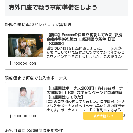
海外口座で戦う事前準備をしよう
証拠金維持率0%とレバレッジ無制限
【簡単】Exnessの口座を開設してみた 証拠
金維持率0%の魅力 口座開設の条件【FX】
【体験談】
話題のExnessを口座開設しました。 以前か
ら要注目していた証券会社なのですが今年からこ
こをメインでやることにしました。この証券会社
はボーナスはありません。しかしそれを補う魅力
jirooooo.com
が沢山あります。それらを紹介したいと思いま
す。 【簡単
限度額まで何度でも入金ボーナス
【口座開設ボーナス20000円＋Welcomeボーナ
ス100%GET】FXGTのキャンペーンと口座情報
【口座開設してみた】
FXGTの口座開設をしてみました。口座開設ボーナ
スや入金ボーナスがあり出金も早いと噂の証券会
社です。ボーナスでトレードを有利にするなら。
ここからFXGTのサイトに飛べます 【口座
jirooooo.com
2023.02.13
開設ボーナス20000円＋Welcomeボーナス10…
海外口座にCBの紐付は絶対条件