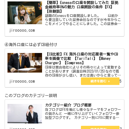
【簡単】Exnessの口座を開設してみた 証拠
金維持率0%の魅力 口座開設の条件【FX】
【体験談】
話題のExnessを口座開設しました。 以前か
ら要注目していた証券会社なのですが今年からこ
こをメインでやることにしました。この証券会社
はボーナスはありません。しかしそれを補う魅力
jirooooo.com
が沢山あります。それらを紹介したいと思いま
す。 【簡単
④海外口座には必ずCB紐付け
【CB比較】FX 海外口座の対応業者一覧やCB
率を画像で比較 【TariTali】【Money
Charger】【Compress】
CB率は競合他社によりその時々によって変動する
ことがあります（調査日時2023/01/25)なので既
存のCB率が少し低い、または高いからと言ってず
っとそのままという訳でもありません。今現在は
jirooooo.com
2023.01.25
口座開設している海外口座は3つありその3つのCB
率…
このブログのカテゴリー説明
カテゴリー紹介 ブログ概要
当ブログはFXを軸とし様々なテーマをフォロワー
の皆さんと 一緒に作り上げていくフォロワー参
加型ブログです。 カテゴリー別にFXに関するも
ので 企画、体験談、私見、紹介、大喜利と 1分
で読めるコラム＆エッセイがあります。 管理