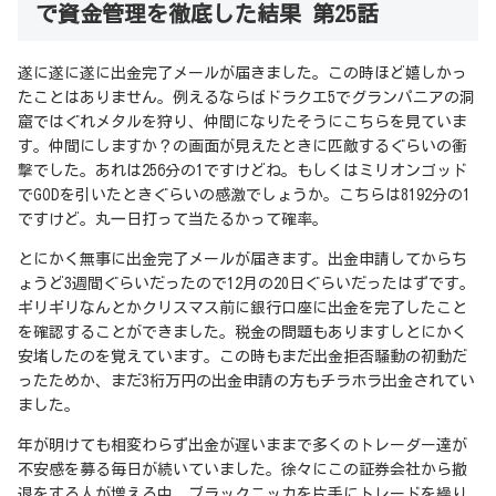
で資金管理を徹底した結果 第25話
遂に遂に遂に出金完了メールが届きました。この時ほど嬉しかっ
たことはありません。例えるならばドラクエ5でグランパニアの洞
窟ではぐれメタルを狩り、仲間になりたそうにこちらを見ていま
す。仲間にしますか？の画面が見えたときに匹敵するぐらいの衝
撃でした。あれは256分の1ですけどね。もしくはミリオンゴッド
でGODを引いたときぐらいの感激でしょうか。こちらは8192分の1
ですけど。丸一日打って当たるかって確率。
とにかく無事に出金完了メールが届きます。出金申請してからち
ょうど3週間ぐらいだったので12月の20日ぐらいだったはずです。
ギリギリなんとかクリスマス前に銀行口座に出金を完了したこと
を確認することができました。税金の問題もありますしとにかく
安堵したのを覚えています。この時もまだ出金拒否騒動の初動だ
ったためか、まだ3桁万円の出金申請の方もチラホラ出金されてい
ました。
年が明けても相変わらず出金が遅いままで多くのトレーダー達が
不安感を募る毎日が続いていました。徐々にこの証券会社から撤
退をする人が増える中、ブラックニッカを片手にトレードを繰り