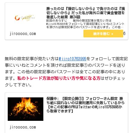
勝ったのは『損切しないから』で負けたのは『損
切しないから』だった私が海外口座で資金管理を
徹底した結果 第24話
前回のあらすじ 無料の限定記事が見たい方は
@jiro10763995をフォローして固定記事にいいねとコメント
を頂ければ限定記事①のパスワードを送ります。この他の
限定記事のパスワードは全てこの記事の中にあります。私
jirooooo.com
2024.01.26
のトレード方法が知りたい...
無料の限定記事が見たい方は
@jiro10763995
をフォローして固定記
事にいいねとコメントを頂ければ限定記事①のパスワードを送り
ます。この他の限定記事のパスワードは全てこの記事の中にあり
ます。
私のトレード方法が知りたい方や気になる方
はぜひチェッ
クして下さい。
保護中: 【限定公開①】フォロワーさん限定 勝
ち組に回れないのは複利運用に失敗しているから
【※この記事のPWはTwitterの@jiro10763995か
ら取得できます】
jirooooo.com