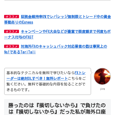
証拠金維持率0%でレバレッジ無制限とトレード中の資金
オススメ
移動ありのExness
キャンペーンやFX大会などが豊富で限度額まで何度もボ
オススメ
ーナス付与のFXGT
対海外FXのキャッシュバック対応業者の数は事実上の
オススメ
№1であるTariTali
基本的なテクニカルを無料で学びたいなら
FXトレ
ーダーは絶対DLすべき！無料レポート
こちらをご
覧ください。無料で基礎的な内容を知ることがで
jiro
きるものです。
勝ったのは『損切しないから』で負けたの
は『損切しないから』だった私が海外口座