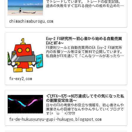
過去の失敗をすぐ忘れる自分への戒めを込めた備
忘録ブログです！
chimachimaburogu.com
Exy-2 FX研究所～初心者から始める自動売買
EAとMT4～
FX便利ツールと自動売買用のEA Exy-2 FX研究所
内の各種ツール等は全て無料で公開しています。
私自身がFXを通じて「こんなツールがあったらい
いな」「この機能とこの機能をかけ合わせて自動
売買した
fx-exy2.com
ぐぴFX～5万→60万達成してその気になった私
の副業安定生活～
日々のFXの考察やお役立ち情報を、初心者さんや
兼業さんの目線でなんやかんやしていくブログで
す(*‘ω‘ *)ﾜｸﾜｸ
fx-de-hukusyunyu-gupi-hukugyo.blogspot.com