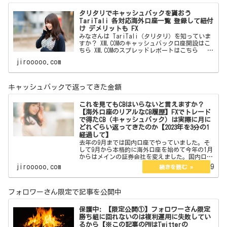
タリタリでキャッシュバックを貰おう
TariTali 各対応海外口座一覧 登録して紐付
け デメリットも FX
みなさんは TariTali（タリタリ）を知っていま
すか？ XM.COMのキャッシュバック口座開設はこ
ちら XM.COMのスプレッドレポートはこちら
海外口座でトレードをしている方なら 一度は聞
jirooooo.com
いたことがあると思います。 フォロワー
キャッシュバックで返ってきた金額
これを見てもCBはいらないと言えますか？
【海外口座のリアルなCB履歴】FXでトレード
で得たCB（キャッシュバック）は実際に月に
どれぐらい返ってきたのか【2023年を3分の1
経過して】
去年の9月までは国内口座でやっていました。そ
して9月から本格的に海外口座を始めて今年の1月
からはメインの証券会社を変えました。国内口座
の時は海外口座のようなCBの仕組みはなくyjfxの
jirooooo.com
2023.04.29
ようにPayPayが後から返ってくるものは利用して
いまし…
フォロワーさん限定で記事を公開中
保護中: 【限定公開①】フォロワーさん限定
勝ち組に回れないのは複利運用に失敗してい
るから【※この記事のPWはTwitterの