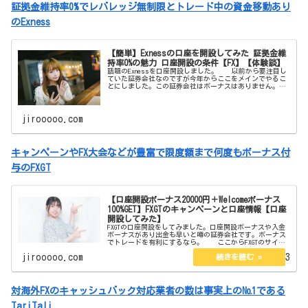
証拠金維持率0%でレバレッジ無制限とトレード中の資金移動あり
のExness
【簡単】Exnessの口座を開設してみた 証拠金維
持率0%の魅力 口座開設の条件【FX】【体験談】
話題のExnessを口座開設しました。 以前から要注目し
ていた証券会社なのですが今年からここをメインでやるこ
とにしました。この証券会社はボーナスはありません。し
かしそれを補う魅力が沢山あります。それらを紹介したい
と思います。 【簡単
jirooooo.com
キャンペーンやFX大会などが豊富で限度額まで何度もボーナス付
与のFXGT
【口座開設ボーナス20000円＋Welcomeボーナス
100%GET】FXGTのキャンペーンと口座情報【口座
開設してみた】
FXGTの口座開設をしてみました。口座開設ボーナスや入金
ボーナスがあり出金も早いと噂の証券会社です。ボーナス
でトレードを有利にするなら。 ここからFXGTのサイト
に飛べます 【口座開設ボーナス20000円＋Welcomeボー
jirooooo.com
2023.02.13
ナス10...
対海外FXのキャッシュバック対応業者の数は事実上の№1である
TariTali