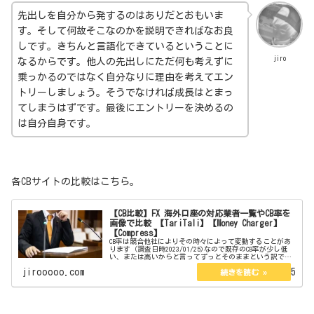
先出しを自分から発するのはありだとおもいま
す。そして何故そこなのかを説明できればなお良
しです。きちんと言語化できているということに
jiro
なるからです。他人の先出しにただ何も考えずに
乗っかるのではなく自分なりに理由を考えてエン
トリーしましょう。そうでなければ成長はとまっ
てしまうはずです。最後にエントリーを決めるの
は自分自身です。
各CBサイトの比較はこちら。
【CB比較】FX 海外口座の対応業者一覧やCB率を
画像で比較 【TariTali】【Money Charger】
【Compress】
CB率は競合他社によりその時々によって変動することがあ
ります（調査日時2023/01/25)なので既存のCB率が少し低
い、または高いからと言ってずっとそのままという訳でも
ありません。今現在は口座開設している海外口座は3つあり
jirooooo.com
2023.01.25
その3つのCB率...