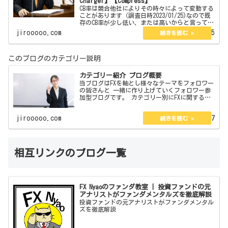
Charger】【Compress】
CB率は競合他社によりその時々によって変動する
ことがあります（調査日時2023/01/25)なので既
存のCB率が少し低い、または高いからと言ってず
っとそのままという訳でもありません。今現在は
jirooooo.com
2023.01.25
口座開設している海外口座は3つありその3つのCB
率…
このブログのカテゴリー説明
カテゴリー紹介 ブログ概要
当ブログはFXを軸とし様々なテーマをフォロワー
の皆さんと 一緒に作り上げていくフォロワー参
加型ブログです。 カテゴリー別にFXに関するも
ので 企画、体験談、私見、紹介、大喜利と 1分
で読めるコラム＆エッセイがあります。 管理
jirooooo.com
2022.08.07
人の説明とブ…
相互リンクのブログ一覧
FX Nyaoのファンダ教室 | 投資ファンドの元
アナリストがファンダメンタルズを徹底解説
投資ファンドの元アナリストがファンダメンタル
ズを徹底解説