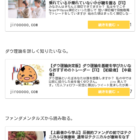
乗れているか乗れていないかが鍵を握る【FX】
みなさんはきちんと損切できてますか？ 私は今でこそ
5pipsや10pips損切といった感じで 短い損切幅で投機戦略
でトレードをしていますが 始めた頃はまったく損切しない
戦略でした。 戦略というよりも損切できないと言った
感じ。 トレンドの...
jirooooo.com
2023.03.31
ダウ理論を詳しく知りたいなら。
【ダウ理論決定版】ダウ理論を基礎を学びたいな
らおすすめのトレーダー【FX】【初級者】【中級
者】
ダウ理論といえばあなたは誰を想像しますか？ 私の中では
以前に紹介した絵を描くゆひさん。 jiro 美人で
す。1万人フォロワー記念に顔出しツイート見ましたが美人
でした。もう4万人が見えてますね。それだけじゃなく実力
jirooooo.com
2023.02.07
も兼ね備えた上級トレ...
ファンダメンタルズから読み取る。
【上級者から学ぶ】圧倒的ファンダの前ではテク
ニカルは無意味 通常はテクニカルが意味をなす