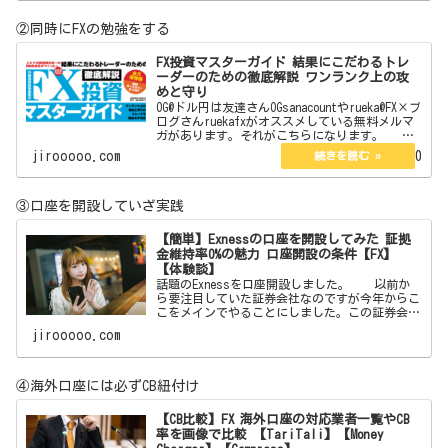
いきます。 j…
②同時にFXの勉強をする
FX投資マスターガイド 結果にこだわるトレ
ーダーのための徹底解説 ワンランク上の攻
めと守り
OG@ドル円は友達さんOGsanacountやrueka@FX×ブ
ログさんruekafxがオススメしている無料メルマ
ガがあります。それがこちらになります。
【無料】現役プロトレーダーが総合監修したFX投
jirooooo.com
2022.09.20
資E-BOOK図解オールカラー12…
③口座を開設していざ実践
【簡単】Exnessの口座を開設してみた 証拠
金維持率0%の魅力 口座開設の条件【FX】
【体験談】
話題のExnessを口座開設しました。 以前か
ら要注目していた証券会社なのですが今年からこ
こをメインでやることにしました。この証券会社
はボーナスはありません。しかしそれを補う魅力
jirooooo.com
が沢山あります。それらを紹介したいと思いま
す。 【簡単
④海外口座には必ずCB紐付け
【CB比較】FX 海外口座の対応業者一覧やCB
率を画像で比較 【TariTali】【Money