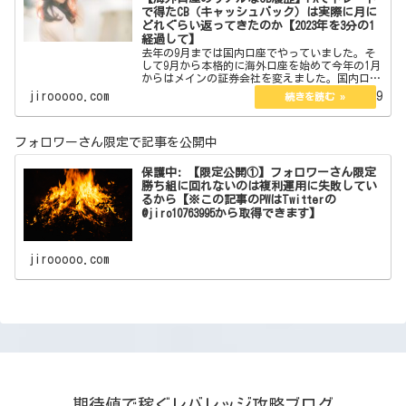
で得たCB（キャッシュバック）は実際に月に
どれぐらい返ってきたのか【2023年を3分の1
経過して】
去年の9月までは国内口座でやっていました。そ
して9月から本格的に海外口座を始めて今年の1月
からはメインの証券会社を変えました。国内口座
の時は海外口座のようなCBの仕組みはなくyjfxの
jirooooo.com
2023.04.29
ようにPayPayが後から返ってくるものは利用して
いまし…
フォロワーさん限定で記事を公開中
保護中: 【限定公開①】フォロワーさん限定
勝ち組に回れないのは複利運用に失敗してい
るから【※この記事のPWはTwitterの
@jiro10763995から取得できます】
jirooooo.com
期待値で稼ぐレバレッジ攻略ブログ