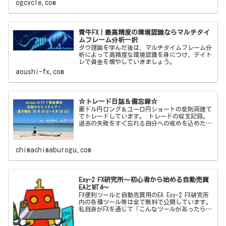
ogcycle.com
青牛FX｜最高精度の環境認識ならマルチタイ
ムフレーム分析一択
ダウ理論を学んだ後は、マルチタイムフレーム分
析によって高精度な環境認識を身につけ、デイト
レで資金を増やしていきましょう。
aoushi-fx.com
☆トレード日誌＆備忘録☆
豪ドル円ロング＆ユーロ円ショートの変則両建て
でトレードしています。 トレードの収支記録。
過去の失敗をすぐ忘れる自分への戒めを込めた備
忘録ブログです！
chimachimaburogu.com
Exy-2 FX研究所～初心者から始める自動売買
EAとMT4～
FX便利ツールと自動売買用のEA Exy-2 FX研究所
内の各種ツール等は全て無料で公開しています。
私自身がFXを通じて「こんなツールがあったらい
いな」「この機能とこの機能をかけ合わせて自動
売買した