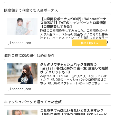
す。 【簡単
限度額まで何度でも入金ボーナス
【口座開設ボーナス20000円＋Welcomeボーナ
ス100%GET】FXGTのキャンペーンと口座情報
【口座開設してみた】
FXGTの口座開設をしてみました。口座開設ボーナ
スや入金ボーナスがあり出金も早いと噂の証券会
社です。ボーナスでトレードを有利にするなら。
ここからFXGTのサイトに飛べます 【口座
jirooooo.com
2023.02.13
開設ボーナス20000円＋Welcomeボーナス10…
海外口座にCBの紐付は絶対条件
タリタリでキャッシュバックを貰おう
TariTali 各対応海外口座一覧 登録して紐付
け デメリットも FX
みなさんは TariTali（タリタリ）を知っていま
すか？ XM.COMのキャッシュバック口座開設はこ
ちら XM.COMのスプレッドレポートはこちら
海外口座でトレードをしている方なら 一度は聞
jirooooo.com
いたことがあると思います。 フォロワー
キャッシュバックで返ってきた金額
これを見てもCBはいらないと言えますか？
【海外口座のリアルなCB履歴】FXでトレード