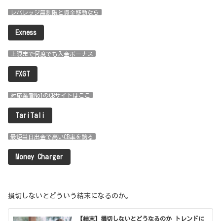
レバレッジ無制限と資金移動なら
Exness
上限まで何度でも入金ボーナス
FXGT
対応業者No1のCBサイトはここ
TariTali
最短当日出金で高いCB率を誇る
Money Charger
損切しないとどういう結末になるのか。
【結末】損切しないとどうなるのか トレンドに