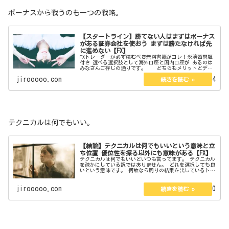
ボーナスから戦うのも一つの戦略。
【スタートライン】勝てない人はまずはボーナス
がある証券会社を使おう まずは勝たなければ先
に進めない【FX】
FXトレーダーが必ず読むべき無料書籍がコレ！※演習問題
付き 選べる選択肢として海外口座と国内口座が あるのは
みなさんご存じの通りです。 どちらもメリットとデメ
リットがあります。 海外口座ならゼロカットやボーナ
jirooooo.com
2023.01.24
スがある。 でも出金拒否...
テクニカルは何でもいい。
【結論】テクニカルは何でもいいという意味と立
ち位置 優位性を探る以外にも意味がある【FX】
テクニカルは何でもいいといつも言ってます。 テクニカル
を疎かにしている訳ではありません。 どれを選択しても良
いという意味です。 何故なら周りの結果を出しているトレ
ーダーは それぞれ見ているもの使っているものが 全く異
なるからに他なりません。...
jirooooo.com
2023.01.20