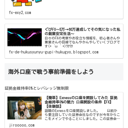
fx-exy2.com
ぐぴFX～5万→60万達成してその気になった私
の副業安定生活～
日々のFXの考察やお役立ち情報を、初心者さんや
兼業さんの目線でなんやかんやしていくブログで
す(*‘ω‘ *)ﾜｸﾜｸ
fx-de-hukusyunyu-gupi-hukugyo.blogspot.com
海外口座で戦う事前準備をしよう
証拠金維持率0%とレバレッジ無制限
【簡単】Exnessの口座を開設してみた 証拠
金維持率0%の魅力 口座開設の条件【FX】
【体験談】
話題のExnessを口座開設しました。 以前か
ら要注目していた証券会社なのですが今年からこ
こをメインでやることにしました。この証券会社
はボーナスはありません。しかしそれを補う魅力
jirooooo.com
が沢山あります。それらを紹介したいと思いま