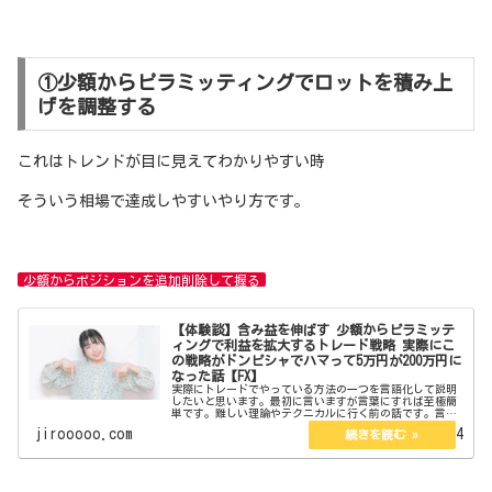
①少額からピラミッティングでロットを積み上
げを調整する
これはトレンドが目に見えてわかりやすい時
そういう相場で達成しやすいやり方です。
少額からポジションを追加削除して握る
【体験談】含み益を伸ばす 少額からピラミッテ
ィングで利益を拡大するトレード戦略 実際にこ
の戦略がドンピシャでハマって5万円が200万円に
なった話【FX】
実際にトレードでやっている方法の一つを言語化して説明
したいと思います。最初に言いますが言葉にすれば至極簡
単です。難しい理論やテクニカルに行く前の話です。言語
化すると簡単だけど実際にするのは難しい。レバレッジと
jirooooo.com
2022.10.14
ピラミッティングを使った期待値攻...