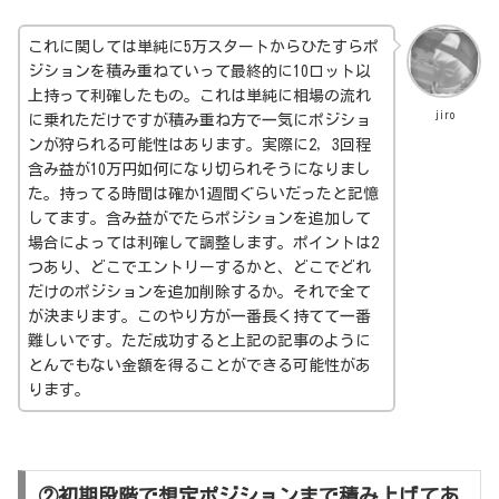
これに関しては単純に5万スタートからひたすらポ
ジションを積み重ねていって最終的に10ロット以
上持って利確したもの。これは単純に相場の流れ
jiro
に乗れただけですが積み重ね方で一気にポジショ
ンが狩られる可能性はあります。実際に2，3回程
含み益が10万円如何になり切られそうになりまし
た。持ってる時間は確か1週間ぐらいだったと記憶
してます。含み益がでたらポジションを追加して
場合によっては利確して調整します。ポイントは2
つあり、どこでエントリーするかと、どこでどれ
だけのポジションを追加削除するか。それで全て
が決まります。このやり方が一番長く持てて一番
難しいです。ただ成功すると上記の記事のように
とんでもない金額を得ることができる可能性があ
ります。
②初期段階で想定ポジションまで積み上げてあ