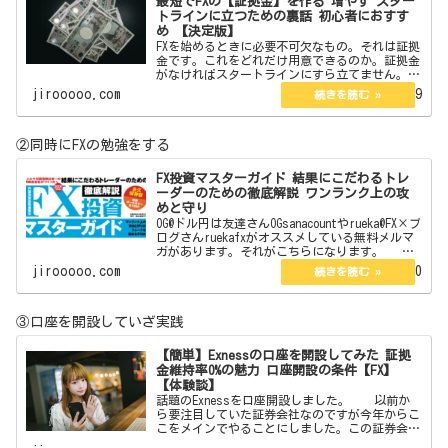
最短でFXの【証拠金】を作る 増やす スター
トラインに立つための裏話 初心者におすす
め 【決定版】
FXを始めるときに必要不可欠なもの。それは証拠
金です。これをどれだけ用意できるのか。証拠金
がなければスタートラインにすら立てません。今
回はその証拠金の作り方を教えます。また初心者
jirooooo.com
2022.06.19
向きやそうでないものそれらについても言及して
いきます。 j…
②同時にFXの勉強をする
FX投資マスターガイド 結果にこだわるトレ
ーダーのための徹底解説 ワンランク上の攻
めと守り
OG@ドル円は友達さんOGsanacountやrueka@FX×ブ
ログさんruekafxがオススメしている無料メルマ
ガがあります。それがこちらになります。
【無料】現役プロトレーダーが総合監修したFX投
jirooooo.com
2022.09.20
資E-BOOK図解オールカラー12…
③口座を開設していざ実践
【簡単】Exnessの口座を開設してみた 証拠
金維持率0%の魅力 口座開設の条件【FX】
【体験談】
話題のExnessを口座開設しました。 以前か
ら要注目していた証券会社なのですが今年からこ
こをメインでやることにしました。この証券会社
はボーナスはありません。しかしそれを補う魅力