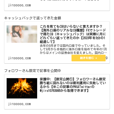
海外口座でトレードをしている方なら 一度は聞
jirooooo.com
いたことがあると思います。 フォロワー
キャッシュバックで返ってきた金額
これを見てもCBはいらないと言えますか？
【海外口座のリアルなCB履歴】FXでトレード
で得たCB（キャッシュバック）は実際に月に
どれぐらい返ってきたのか【2023年を3分の1
経過して】
去年の9月までは国内口座でやっていました。そ
して9月から本格的に海外口座を始めて今年の1月
からはメインの証券会社を変えました。国内口座
の時は海外口座のようなCBの仕組みはなくyjfxの
jirooooo.com
2023.04.29
ようにPayPayが後から返ってくるものは利用して
いまし…
フォロワーさん限定で記事を公開中
保護中: 【限定公開①】フォロワーさん限定
勝ち組に回れないのは複利運用に失敗してい
るから【※この記事のPWはTwitterの
@jiro10763995から取得できます】
jirooooo.com