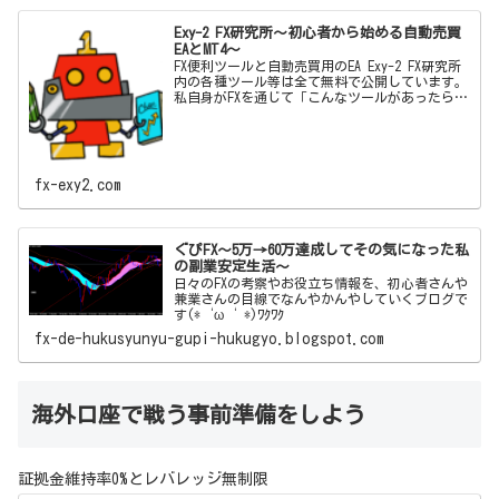
Exy-2 FX研究所～初心者から始める自動売買
EAとMT4～
FX便利ツールと自動売買用のEA Exy-2 FX研究所
内の各種ツール等は全て無料で公開しています。
私自身がFXを通じて「こんなツールがあったらい
いな」「この機能とこの機能をかけ合わせて自動
売買した
fx-exy2.com
ぐぴFX～5万→60万達成してその気になった私
の副業安定生活～
日々のFXの考察やお役立ち情報を、初心者さんや
兼業さんの目線でなんやかんやしていくブログで
す(*‘ω‘ *)ﾜｸﾜｸ
fx-de-hukusyunyu-gupi-hukugyo.blogspot.com
海外口座で戦う事前準備をしよう
証拠金維持率0%とレバレッジ無制限