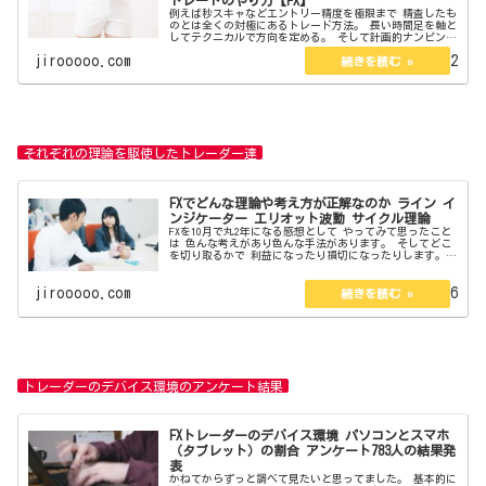
例えば秒スキャなどエントリー精度を極限まで 精査したも
のとは全くの対極にあるトレード方法。 長い時間足を軸と
してテクニカルで方向を定める。 そして計画的ナンピンあ
りきのトレード戦術。 今回はゾーントレードについて言及
jirooooo.com
2023.04.22
します。 これは主に...
それぞれの理論を駆使したトレーダー達
FXでどんな理論や考え方が正解なのか ライン イ
ンジケーター エリオット波動 サイクル理論
FXを10月で丸2年になる感想として やってみて思ったこと
は 色んな考えがあり色んな手法があります。 そしてどこ
を切り取るかで 利益になったり損切になったりします。
ガチガチのライントレーダーが大半です。 または、雲
やボリンジャーバンド...
jirooooo.com
2022.08.26
トレーダーのデバイス環境のアンケート結果
FXトレーダーのデバイス環境 パソコンとスマホ
（タブレット）の割合 アンケート783人の結果発
表
かねてからずっと調べて見たいと思ってました。 基本的に