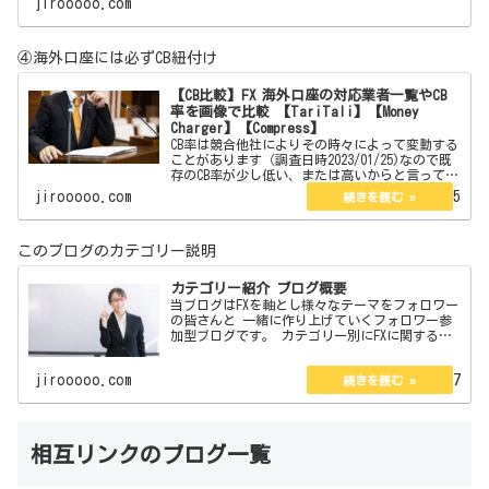
jirooooo.com
が沢山あります。それらを紹介したいと思いま
す。 【簡単
④海外口座には必ずCB紐付け
【CB比較】FX 海外口座の対応業者一覧やCB
率を画像で比較 【TariTali】【Money
Charger】【Compress】
CB率は競合他社によりその時々によって変動する
ことがあります（調査日時2023/01/25)なので既
存のCB率が少し低い、または高いからと言ってず
っとそのままという訳でもありません。今現在は
jirooooo.com
2023.01.25
口座開設している海外口座は3つありその3つのCB
率…
このブログのカテゴリー説明
カテゴリー紹介 ブログ概要
当ブログはFXを軸とし様々なテーマをフォロワー
の皆さんと 一緒に作り上げていくフォロワー参
加型ブログです。 カテゴリー別にFXに関するも
ので 企画、体験談、私見、紹介、大喜利と 1分
で読めるコラム＆エッセイがあります。 管理
jirooooo.com
2022.08.07
人の説明とブ…
相互リンクのブログ一覧