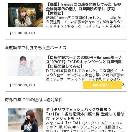
【簡単】Exnessの口座を開設してみた 証拠
金維持率0%の魅力 口座開設の条件【FX】
【体験談】
話題のExnessを口座開設しました。 以前か
ら要注目していた証券会社なのですが今年からこ
こをメインでやることにしました。この証券会社
はボーナスはありません。しかしそれを補う魅力
jirooooo.com
が沢山あります。それらを紹介したいと思いま
す。 【簡単
限度額まで何度でも入金ボーナス
【口座開設ボーナス20000円＋Welcomeボーナ
ス100%GET】FXGTのキャンペーンと口座情報
【口座開設してみた】
FXGTの口座開設をしてみました。口座開設ボーナ
スや入金ボーナスがあり出金も早いと噂の証券会
社です。ボーナスでトレードを有利にするなら。
ここからFXGTのサイトに飛べます 【口座
jirooooo.com
2023.02.13
開設ボーナス20000円＋Welcomeボーナス10…
海外口座にCBの紐付は絶対条件
タリタリでキャッシュバックを貰おう
TariTali 各対応海外口座一覧 登録して紐付
け デメリットも FX
みなさんは TariTali（タリタリ）を知っていま
すか？ XM.COMのキャッシュバック口座開設はこ
ちら XM.COMのスプレッドレポートはこちら