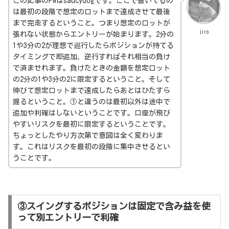
この記事のPWはsaucydogです。ここで書いてるの
は最初の段階で想定のロットまで達成させて最後
まで完走するということ。つまり想定のロットが
jiro
張れない状態からエントリーが始まります。2分の
1や3分の2が理想で巡行したらポジションが持てる
タイミングで即追加、逆行すればそれ相当の負け
で済ませれます。負けたときの金額を想定ロット
の2分の1や3分の2に限定するということ。そして
伸びて想定ロットまで達成したらあとはひたすら
握るということ。①と違うのは最初以外は途中で
追加や利確はしないということです。口座が飛び
やすいリスクを最初に限定するということです。
ちょっとしたやり方次第で意図は全く変わりま
す。これはリスクを最初の段階に集中させるとい
うことです。
③スイングするポジションは固定で含み益を使
って別エントリーで利確